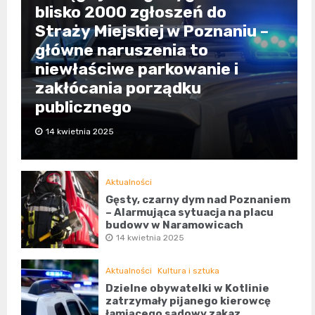
blisko 2000 zgłoszeń do
Straży Miejskiej w Poznaniu –
główne naruszenia to
niewłaściwe parkowanie i
zakłócania porządku
publicznego
14 kwietnia 2025
Aktualności
Gęsty, czarny dym nad Poznaniem
– Alarmująca sytuacja na placu
budowy w Naramowicach
14 kwietnia 2025
Aktualności
Kultura i sztuka
Dzielne obywatelki w Kotlinie
zatrzymały pijanego kierowcę
łamiącego sądowy zakaz