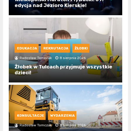
edycja nad Jezioro Kierskie!
EDUKACJA
REKRUTACJA
ŻŁOBKI
Radosław Tomczak
8 sierpnia 2026
Żłobek w Tulcach przyjmuje wszystkie
dzieci!
KONSULTACJE
WYDARZENIA
Radosław Tomczak
8 sierpnia 2026