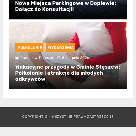
Nowe Miejsca Parkingowe w Dopiewie:
Dołącz do Konsultacji!
PÓŁKOLONIE
WYDARZENIA
Radosław Tomczak
8 sierpnia 2026
Wakacyjne przygody w Gminie Stęszew:
Półkolonie i atrakcje dla młodych
odkrywców
COPYRIGHT © - WSZYSTKIE PRAWA ZASTRZEŻONE