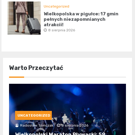
Uncategorized
Wielkopolska w pigułce: 17 gmin
pełnych niezapomnianych
atrakcji!
8 sierpnia 2026
Warto Przeczytać
UNCATEGORIZED
Radosław Tomczak
8 sierpnia 2026
Wielkopolski Maraton Pływacki: 59.