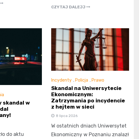
CZYTAJ DALEJJ
Incydenty
,
Policja
,
Prawo
Skandal na Uniwersytecie
Ekonomicznym:
ia
Zatrzymania po incydencie
 skandal w
z hejtem w sieci
dal
any!
8 lipca 2026
W ostatnich dniach Uniwersytet
ło do aktu
Ekonomiczny w Poznaniu znalazł