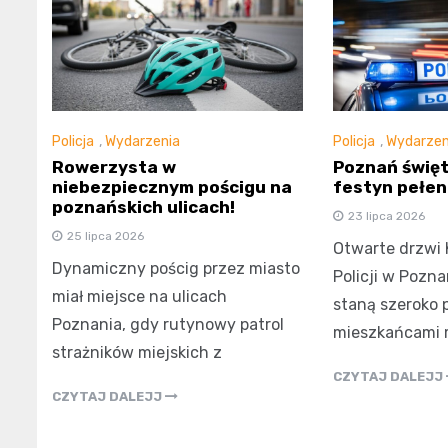
Policja
,
Wydarzenia
Policja
,
Wydarzen
Rowerzysta w
Poznań świętu
niebezpiecznym pościgu na
festyn pełen 
poznańskich ulicach!
23 lipca 2026
25 lipca 2026
Otwarte drzwi 
Dynamiczny pościg przez miasto
Policji w Pozna
miał miejsce na ulicach
staną szeroko 
Poznania, gdy rutynowy patrol
mieszkańcami 
strażników miejskich z
CZYTAJ DALEJJ
CZYTAJ DALEJJ