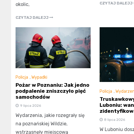
CZYTAJ DALEJJ
okolic,
CZYTAJ DALEJJ
Policja
,
Wypadki
Pożar w Poznaniu: Jak jedno
podpalenie zniszczyło pięć
Policja
,
Wydarzen
samochodów
Truskawkowy
Luboniu: wan
9 lipca 2026
zidentyfikow
Wydarzenia, jakie rozegrały się
8 lipca 2026
na poznańskiej Wildzie,
W Luboniu dosz
wstrząsnęły miejscową