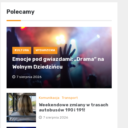
Polecamy
KULTURA
WYDARZENIA
Emocje pod gwiazdami: „Drama” na
Wolnym Dziedzińcu
7 sierpnia 2026
Komunikacja
Transport
Weekendowe zmiany w trasach
autobusów 190 i 191!
7 sierpnia 2026