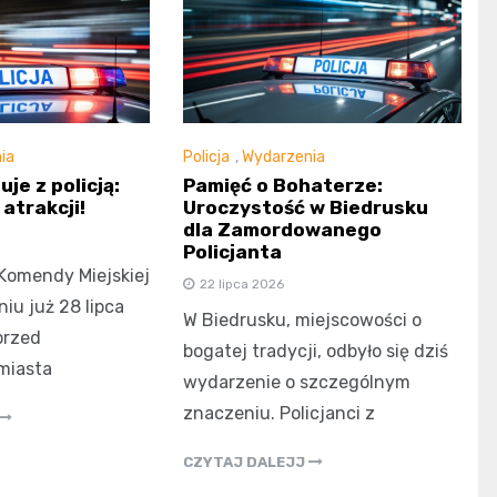
ia
Policja
,
Wydarzenia
je z policją:
Pamięć o Bohaterze:
atrakcji!
Uroczystość w Biedrusku
dla Zamordowanego
Policjanta
Komendy Miejskiej
22 lipca 2026
niu już 28 lipca
W Biedrusku, miejscowości o
przed
bogatej tradycji, odbyło się dziś
miasta
wydarzenie o szczególnym
znaczeniu. Policjanci z
CZYTAJ DALEJJ