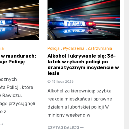
ia
Policja
,
Wydarzenia
,
Zatrzymania
 w mundurach:
Alkohol i ukrywanie się: 36-
je Policję
latek w rękach policji po
dramatycznym incydencie w
lesie
ocznych
15 lipca 2026
 Policji, które
Alkohol za kierownicą: szybka
w Rawiczu,
reakcja mieszkańca i sprawne
gę przyciągnęli
działania lubońskiej policji W
e z
miniony weekend w
CZYTAJ DALEJJ