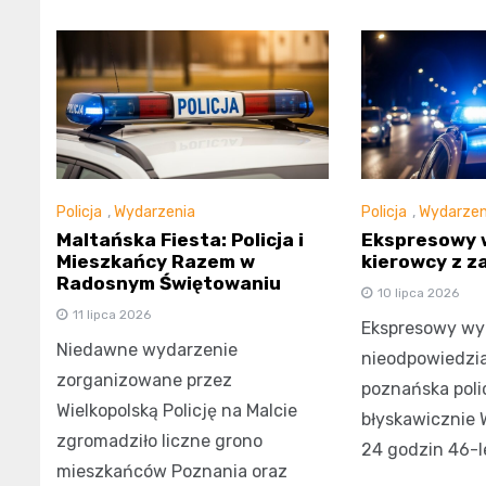
Policja
,
Wydarzenia
Policja
,
Wydarzen
Maltańska Fiesta: Policja i
Ekspresowy 
Mieszkańcy Razem w
kierowcy z z
Radosnym Świętowaniu
10 lipca 2026
11 lipca 2026
Ekspresowy wyr
Niedawne wydarzenie
nieodpowiedzia
zorganizowane przez
poznańska polic
Wielkopolską Policję na Malcie
błyskawicznie 
zgromadziło liczne grono
24 godzin 46-l
mieszkańców Poznania oraz