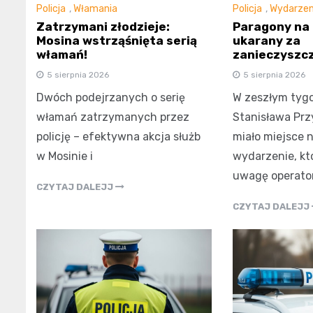
Policja
,
Włamania
Policja
,
Wydarzen
Zatrzymani złodzieje:
Paragony na 
Mosina wstrząśnięta serią
ukarany za
włamań!
zanieczyszcz
5 sierpnia 2026
5 sierpnia 2026
Dwóch podejrzanych o serię
W zeszłym tygo
włamań zatrzymanych przez
Stanisława Prz
policję – efektywna akcja służb
miało miejsce 
w Mosinie i
wydarzenie, kt
uwagę operato
CZYTAJ DALEJJ
CZYTAJ DALEJJ