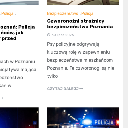
,
Policja
,
Bezpieczeństwo
,
Policja
Czworonożni strażnicy
bezpieczeństwa Poznania
oznań: Policja
ńców, jak
30 lipca 2026
 przed
Psy policyjne odgrywają
kluczową rolę w zapewnieniu
bezpieczeństwa mieszkańcom
iach w Poznaniu
Poznania. Te czworonogi są nie
nicjatywa mająca
tylko
ieczeństwo
kań w
CZYTAJ DALEJJ