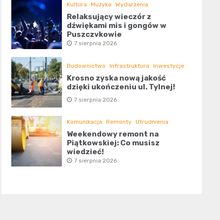
Kultura
Muzyka
Wydarzenia
Relaksujący wieczór z
dźwiękami mis i gongów w
Puszczykowie
7 sierpnia 2026
Budownictwo
Infrastruktura
Inwestycje
Krosno zyska nową jakość
dzięki ukończeniu ul. Tylnej!
7 sierpnia 2026
Komunikacja
Remonty
Utrudnienia
Weekendowy remont na
Piątkowskiej: Co musisz
wiedzieć!
7 sierpnia 2026