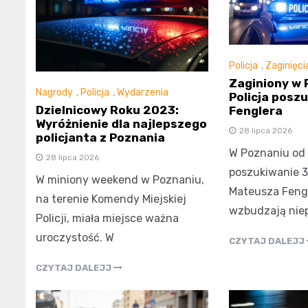
Policja
,
Zaginięci
Zaginiony w 
Nagrody
,
Policja
,
Wydarzenia
Policja posz
Dzielnicowy Roku 2023:
Fenglera
Wyróżnienie dla najlepszego
28 lipca 2026
policjanta z Poznania
W Poznaniu od 
28 lipca 2026
poszukiwanie 3
W miniony weekend w Poznaniu,
Mateusza Fengl
na terenie Komendy Miejskiej
wzbudzają nie
Policji, miała miejsce ważna
uroczystość. W
CZYTAJ DALEJJ
CZYTAJ DALEJJ