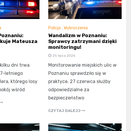
a
Policja
,
Wykroczenia
Poznaniu:
Wandalizm w Poznaniu:
ukuje Mateusza
Sprawcy zatrzymani dzięki
monitoringu!
25 lipca 2026
kilku dni trwa
Monitorowanie miejskich ulic w
7-letniego
Poznaniu sprawdziło się w
era, którego losy
praktyce. 27 czerwca służby
pokój wśród
odpowiedzialne za
bezpieczeństwo
CZYTAJ DALEJJ