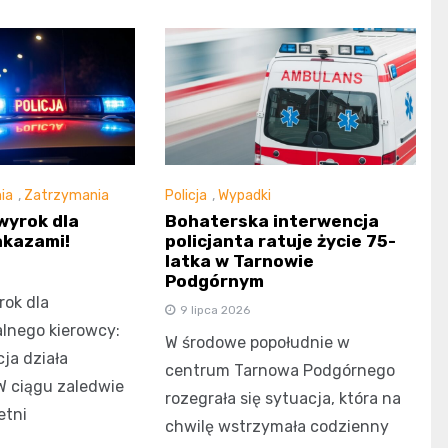
ia
,
Zatrzymania
Policja
,
Wypadki
wyrok dla
Bohaterska interwencja
akazami!
policjanta ratuje życie 75-
latka w Tarnowie
Podgórnym
ok dla
9 lipca 2026
lnego kierowcy:
W środowe popołudnie w
ja działa
centrum Tarnowa Podgórnego
W ciągu zaledwie
rozegrała się sytuacja, która na
etni
chwilę wstrzymała codzienny