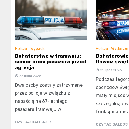
Policja
,
Wypadki
Policja
,
Wydarzen
Bohaterstwo w tramwaju:
Bohaterowie
senior broni pasażera przed
Rawicz świętu
agresją
21 lipca 2026
22 lipca 2026
Podczas tegor
Dwa osoby zostały zatrzymane
obchodów Święta
przez policję w związku z
miały miejsce 
napaścią na 67-letniego
szczególną uwa
pasażera tramwaju w
funkcjonariusz
CZYTAJ DALEJJ
CZYTAJ DALEJJ