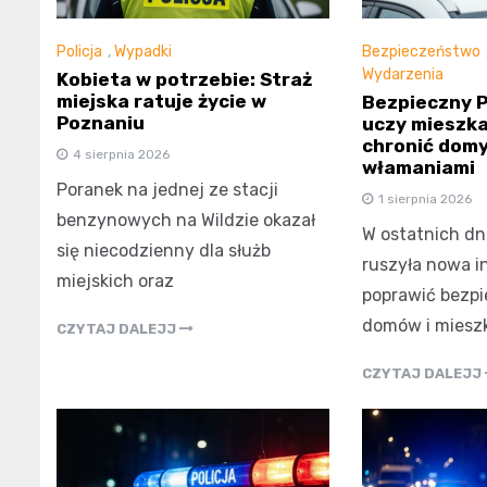
Policja
,
Wypadki
Bezpieczeństwo
Wydarzenia
Kobieta w potrzebie: Straż
miejska ratuje życie w
Bezpieczny P
Poznaniu
uczy mieszka
chronić domy
4 sierpnia 2026
włamaniami
Poranek na jednej ze stacji
1 sierpnia 2026
benzynowych na Wildzie okazał
W ostatnich dn
się niecodzienny dla służb
ruszyła nowa i
miejskich oraz
poprawić bezp
domów i miesz
CZYTAJ DALEJJ
CZYTAJ DALEJJ