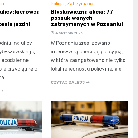
ia
Policja
,
Zatrzymania
ulicy: kierowca
Błyskawiczna akcja: 77
poszukiwanych
enie jezdni
zatrzymanych w Poznaniu!
4 sierpnia 2026
dniu, na ulicy
W Poznaniu zrealizowano
ybyszewskiego,
intensywną operację policyjną,
niecodzienne
w którą zaangażowano nie tylko
óre przyciągnęło
lokalne jednostki policyjne, ale
ra
CZYTAJ DALEJJ