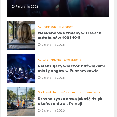
7 sierpnia 2026
Komunikacja
Transport
Weekendowe zmiany w trasach
autobusów 190 i 191!
7 sierpnia 2026
Kultura
Muzyka
Wydarzenia
Relaksujący wieczór z dźwiękami
mis i gongów w Puszczykowie
7 sierpnia 2026
Budownictwo
Infrastruktura
Inwestycje
Krosno zyska nową jakość dzięki
ukończeniu ul. Tylnej!
7 sierpnia 2026