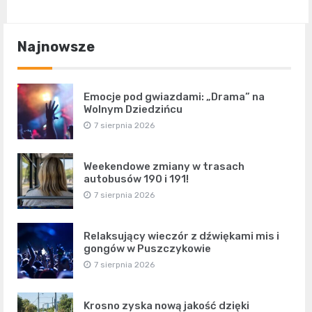
Najnowsze
Emocje pod gwiazdami: „Drama” na
Wolnym Dziedzińcu
7 sierpnia 2026
Weekendowe zmiany w trasach
autobusów 190 i 191!
7 sierpnia 2026
Relaksujący wieczór z dźwiękami mis i
gongów w Puszczykowie
7 sierpnia 2026
Krosno zyska nową jakość dzięki