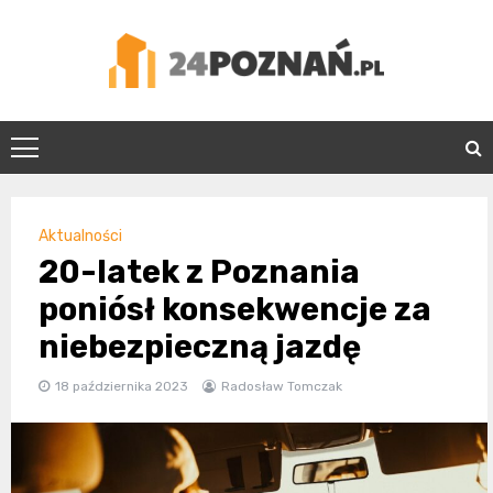
Skip
to
content
24Poznań.pl
Aktualności
20-latek z Poznania
poniósł konsekwencje za
niebezpieczną jazdę
18 października 2023
Radosław Tomczak