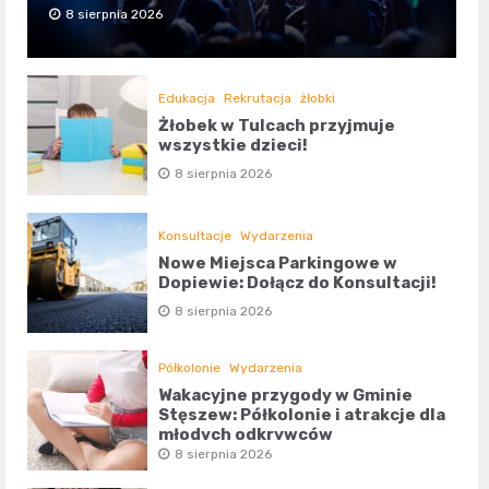
8 sierpnia 2026
Edukacja
Rekrutacja
żłobki
Żłobek w Tulcach przyjmuje
wszystkie dzieci!
8 sierpnia 2026
Konsultacje
Wydarzenia
Nowe Miejsca Parkingowe w
Dopiewie: Dołącz do Konsultacji!
8 sierpnia 2026
Półkolonie
Wydarzenia
Wakacyjne przygody w Gminie
Stęszew: Półkolonie i atrakcje dla
młodych odkrywców
8 sierpnia 2026