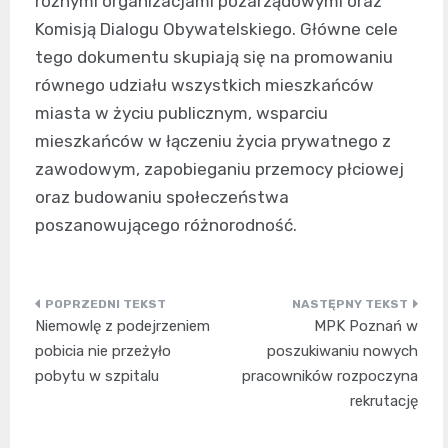
różnymi organizacjami pozarządowymi oraz
Komisją Dialogu Obywatelskiego. Główne cele
tego dokumentu skupiają się na promowaniu
równego udziału wszystkich mieszkańców
miasta w życiu publicznym, wsparciu
mieszkańców w łączeniu życia prywatnego z
zawodowym, zapobieganiu przemocy płciowej
oraz budowaniu społeczeństwa
poszanowującego różnorodność.
Nawigacja
Niemowlę z podejrzeniem
MPK Poznań w
wpisu
pobicia nie przeżyło
poszukiwaniu nowych
pobytu w szpitalu
pracowników rozpoczyna
rekrutację