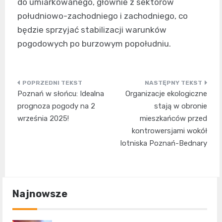
do umiarkowanego, głównie z sektorów
południowo-zachodniego i zachodniego, co
będzie sprzyjać stabilizacji warunków
pogodowych po burzowym popołudniu.
Nawigacja
Poznań w słońcu: Idealna
Organizacje ekologiczne
wpisu
prognoza pogody na 2
stają w obronie
września 2025!
mieszkańców przed
kontrowersjami wokół
lotniska Poznań-Bednary
Najnowsze