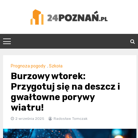
Skip
to
content
24Poznań.pl
Prognoza pogody
,
Szkoła
Burzowy wtorek:
Przygotuj się na deszcz i
gwałtowne porywy
wiatru!
2 września 2025
Radosław Tomczak