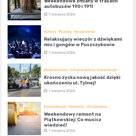
Weekendowe zmiany w trasach
autobusów 190 i 191!
7 sierpnia 2026
Kultura
Muzyka
Wydarzenia
Relaksujący wieczór z dźwiękami
mis i gongów w Puszczykowie
7 sierpnia 2026
Budownictwo
Infrastruktura
Inwestycje
Krosno zyska nową jakość dzięki
ukończeniu ul. Tylnej!
7 sierpnia 2026
Komunikacja
Remonty
Utrudnienia
Weekendowy remont na
Piątkowskiej: Co musisz
wiedzieć!
7 sierpnia 2026