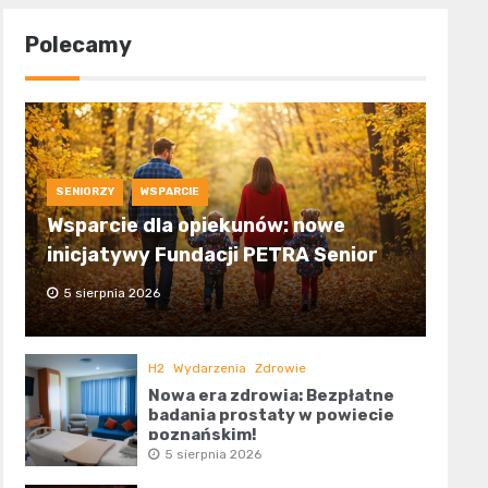
Polecamy
SENIORZY
WSPARCIE
Wsparcie dla opiekunów: nowe
inicjatywy Fundacji PETRA Senior
5 sierpnia 2026
H2
Wydarzenia
Zdrowie
Nowa era zdrowia: Bezpłatne
badania prostaty w powiecie
poznańskim!
5 sierpnia 2026