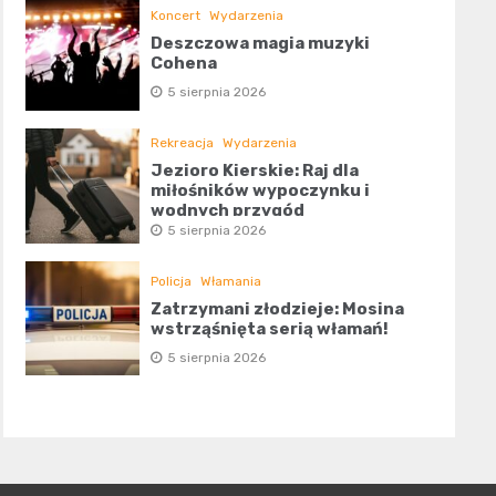
Koncert
Wydarzenia
Deszczowa magia muzyki
Cohena
5 sierpnia 2026
Rekreacja
Wydarzenia
Jezioro Kierskie: Raj dla
miłośników wypoczynku i
wodnych przygód
5 sierpnia 2026
Policja
Włamania
Zatrzymani złodzieje: Mosina
wstrząśnięta serią włamań!
5 sierpnia 2026