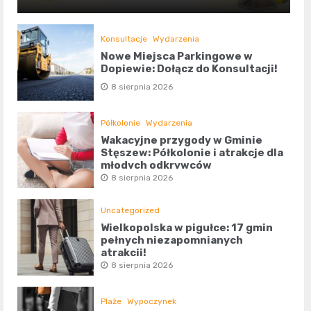
Konsultacje
Wydarzenia
Nowe Miejsca Parkingowe w
Dopiewie: Dołącz do Konsultacji!
8 sierpnia 2026
Półkolonie
Wydarzenia
Wakacyjne przygody w Gminie
Stęszew: Półkolonie i atrakcje dla
młodych odkrywców
8 sierpnia 2026
Uncategorized
Wielkopolska w pigułce: 17 gmin
pełnych niezapomnianych
atrakcji!
8 sierpnia 2026
Plaże
Wypoczynek