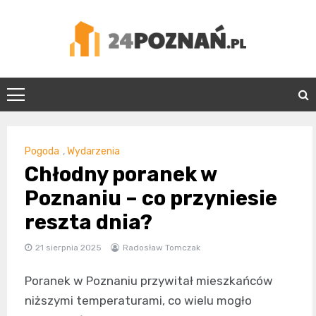
Skip
to
content
24Poznań.pl
Pogoda
,
Wydarzenia
Chłodny poranek w
Poznaniu – co przyniesie
reszta dnia?
21 sierpnia 2025
Radosław Tomczak
Poranek w Poznaniu przywitał mieszkańców
niższymi temperaturami, co wielu mogło