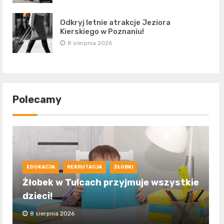
Odkryj letnie atrakcje Jeziora
Kierskiego w Poznaniu!
8 sierpnia 2026
Polecamy
EDUKACJA
REKRUTACJA
ŻŁOBKI
Żłobek w Tulcach przyjmuje wszystkie
dzieci!
8 sierpnia 2026