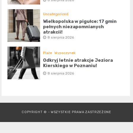
8 sierpnia 2026
Uncategorized
Wielkopolska w pigułce: 17 gmin
pełnych niezapomnianych
atrakcji!
8 sierpnia 2026
Plaże
Wypoczynek
Odkryj letnie atrakcje Jeziora
Kierskiego w Poznaniu!
8 sierpnia 2026
COPYRIGHT © - WSZYSTKIE PRAWA ZASTRZEŻONE