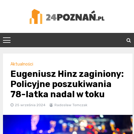
Skip
to
content
24Poznań.pl
Aktualności
Eugeniusz Hinz zaginiony:
Policyjne poszukiwania
78-latka nadal w toku
25 września 2024
Radosław Tomczak