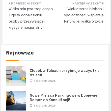
Nawigacja
Wielka rola psa tropiącego
Wielkie serca bliskich i
wpisu
Figo w odnalezieniu
społeczności wspierają
osoby przeżywającej
Niny w jej walka o życie
kryzys emocjonalny
Najnowsze
Żłobek w Tulcach przyjmuje wszystkie
dzieci!
8 sierpnia 2026
Nowe Miejsca Parkingowe w Dopiewie:
Dołącz do Konsultacji!
8 sierpnia 2026