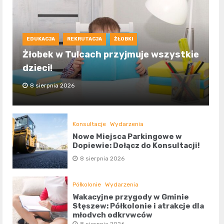
EDUKACJA
REKRUTACJA
ŻŁOBKI
Żłobek w Tulcach przyjmuje wszystkie
dzieci!
8 sierpnia 2026
Konsultacje
Wydarzenia
Nowe Miejsca Parkingowe w
Dopiewie: Dołącz do Konsultacji!
8 sierpnia 2026
Półkolonie
Wydarzenia
Wakacyjne przygody w Gminie
Stęszew: Półkolonie i atrakcje dla
młodych odkrywców