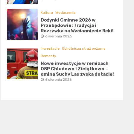
Kultura
Wydarzenia
Dożynki Gminne 2026 w
Przebędowie: Tradycja i
Rozrywka na Wyciągnięcie Ręki!
6 sierpnia 2026
Inwestycje
Ochotnicza straż pożarna
Remonty
Nowe inwestycje w remizach
OSP Chludowo i Zielątkowo –
gmina Suchy Las zyska dotację!
6 sierpnia 2026