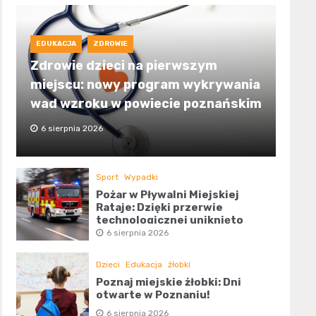
EDUKACJA
ZDROWIE
Zdrowie dzieci na pierwszym
miejscu: nowy program wykrywania
wad wzroku w powiecie poznańskim
6 sierpnia 2026
Sport
Wypadki
Pożar w Pływalni Miejskiej
Rataje: Dzięki przerwie
technologicznej uniknięto
tragedii
6 sierpnia 2026
Dzieci
Edukacja
żłobki
Poznaj miejskie żłobki: Dni
otwarte w Poznaniu!
6 sierpnia 2026