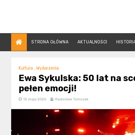
Skip
to
content
STRONA GŁÓWNA
AKTUALNOŚCI
HISTORI
Kultura
,
Wydarzenia
Ewa Sykulska: 50 lat na s
pełen emocji!
15 maja 2026
Radosław Tomczak