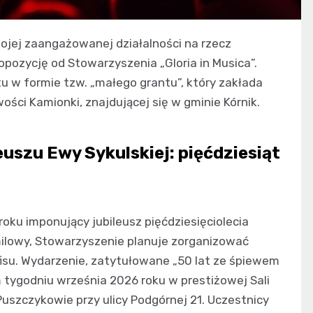
jej zaangażowanej działalności na rzecz
opozycję od Stowarzyszenia „Gloria in Musica”.
u w formie tzw. „małego grantu”, który zakłada
ści Kamionki, znajdującej się w gminie Kórnik.
euszu Ewy Sykulskiej: pięćdziesiąt
oku imponujący jubileusz pięćdziesięciolecia
 milowy, Stowarzyszenie planuje zorganizować
isu. Wydarzenie, zatytułowane „50 lat ze śpiewem
m tygodniu września 2026 roku w prestiżowej Sali
szczykowie przy ulicy Podgórnej 21. Uczestnicy