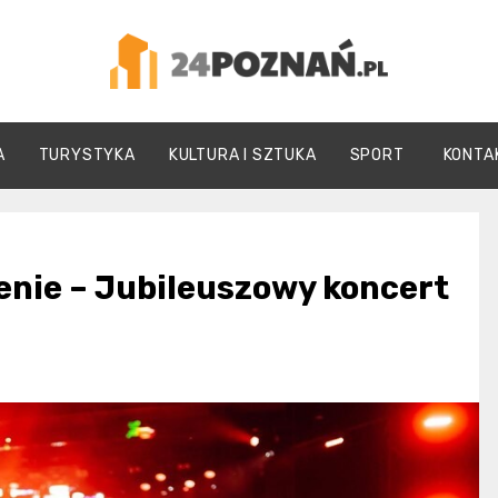
24Poznań.pl
A
TURYSTYKA
KULTURA I SZTUKA
SPORT
KONTA
cenie – Jubileuszowy koncert