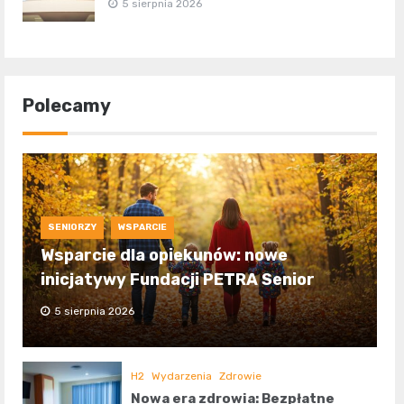
5 sierpnia 2026
Polecamy
SENIORZY
WSPARCIE
Wsparcie dla opiekunów: nowe
inicjatywy Fundacji PETRA Senior
5 sierpnia 2026
H2
Wydarzenia
Zdrowie
Nowa era zdrowia: Bezpłatne