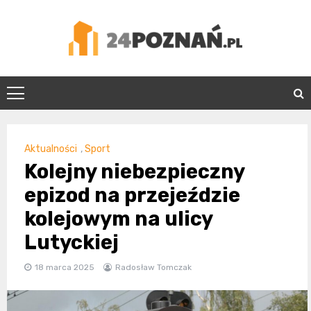
Skip
to
content
24Poznań.pl
Aktualności
,
Sport
Kolejny niebezpieczny
epizod na przejeździe
kolejowym na ulicy
Lutyckiej
18 marca 2025
Radosław Tomczak