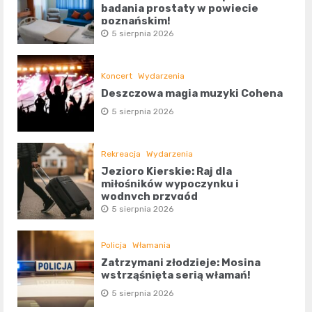
badania prostaty w powiecie
poznańskim!
5 sierpnia 2026
Koncert
Wydarzenia
Deszczowa magia muzyki Cohena
5 sierpnia 2026
Rekreacja
Wydarzenia
Jezioro Kierskie: Raj dla
miłośników wypoczynku i
wodnych przygód
5 sierpnia 2026
Policja
Włamania
Zatrzymani złodzieje: Mosina
wstrząśnięta serią włamań!
5 sierpnia 2026