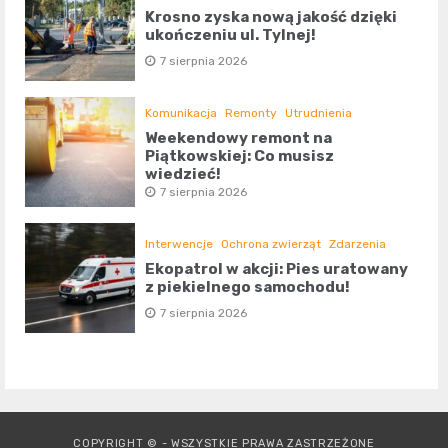
Krosno zyska nową jakość dzięki
ukończeniu ul. Tylnej!
7 sierpnia 2026
Komunikacja
Remonty
Utrudnienia
Weekendowy remont na
Piątkowskiej: Co musisz
wiedzieć!
7 sierpnia 2026
Interwencje
Ochrona zwierząt
Zdarzenia
Ekopatrol w akcji: Pies uratowany
z piekielnego samochodu!
7 sierpnia 2026
COPYRIGHT © - WSZYSTKIE PRAWA ZASTRZEŻONE