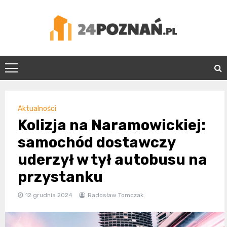
Skip
to
content
24Poznań.pl
Aktualności
Kolizja na Naramowickiej:
samochód dostawczy
uderzył w tył autobusu na
przystanku
12 grudnia 2024
Radosław Tomczak