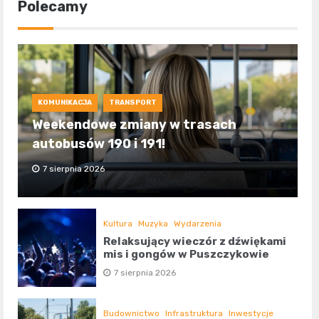
Polecamy
KOMUNIKACJA
TRANSPORT
Weekendowe zmiany w trasach
autobusów 190 i 191!
7 sierpnia 2026
Kultura
Muzyka
Wydarzenia
Relaksujący wieczór z dźwiękami
mis i gongów w Puszczykowie
7 sierpnia 2026
Budownictwo
Infrastruktura
Inwestycje