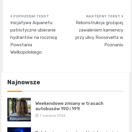
Nawigacja
Inicjatywa Aquanetu:
Rekonstrukcja grożącej
wpisu
patriotyczne ubieranie
zawaleniem kamienicy
hydrantów na rocznicę
przy ulicy Roosevelta w
Powstania
Poznaniu
Wielkopolskiego
Najnowsze
Weekendowe zmiany w trasach
autobusów 190 i 191!
7 sierpnia 2026