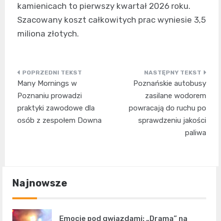
kamienicach to pierwszy kwartał 2026 roku.
Szacowany koszt całkowitych prac wyniesie 3,5
miliona złotych.
Nawigacja
Many Mornings w
Poznańskie autobusy
wpisu
Poznaniu prowadzi
zasilane wodorem
praktyki zawodowe dla
powracają do ruchu po
osób z zespołem Downa
sprawdzeniu jakości
paliwa
Najnowsze
Emocje pod gwiazdami: „Drama” na