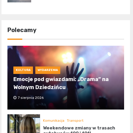
Polecamy
KULTURA
WYDARZENIA
Emocje pod gwiazdami: „Drama” na
Wolnym Dziedzińcu
7 sierpnia 2026
Komunikacja
Transport
Weekendowe zmiany w trasach