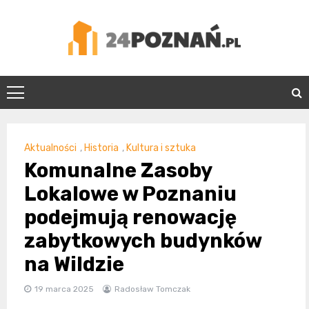
Skip
to
content
24Poznań.pl
Aktualności
,
Historia
,
Kultura i sztuka
Komunalne Zasoby
Lokalowe w Poznaniu
podejmują renowację
zabytkowych budynków
na Wildzie
19 marca 2025
Radosław Tomczak