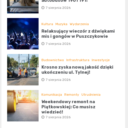
autobusów 190 i 191!
7 sierpnia 2026
Kultura
Muzyka
Wydarzenia
Relaksujący wieczór z dźwiękami
mis i gongów w Puszczykowie
7 sierpnia 2026
Budownictwo
Infrastruktura
Inwestycje
Krosno zyska nową jakość dzięki
ukończeniu ul. Tylnej!
7 sierpnia 2026
Komunikacja
Remonty
Utrudnienia
Weekendowy remont na
Piątkowskiej: Co musisz
wiedzieć!
7 sierpnia 2026