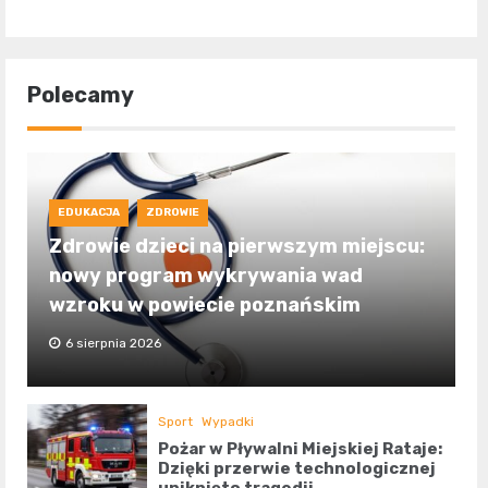
Polecamy
EDUKACJA
ZDROWIE
Zdrowie dzieci na pierwszym miejscu:
nowy program wykrywania wad
wzroku w powiecie poznańskim
6 sierpnia 2026
Sport
Wypadki
Pożar w Pływalni Miejskiej Rataje:
Dzięki przerwie technologicznej
uniknięto tragedii