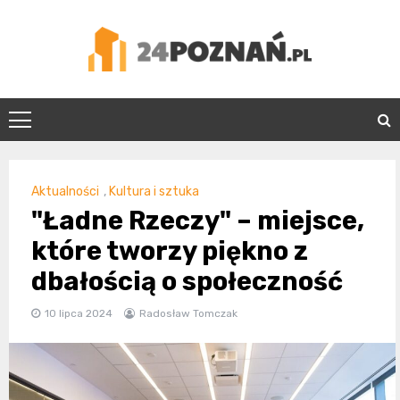
Skip
to
content
24Poznań.pl
Aktualności
,
Kultura i sztuka
"Ładne Rzeczy" – miejsce,
które tworzy piękno z
dbałością o społeczność
10 lipca 2024
Radosław Tomczak