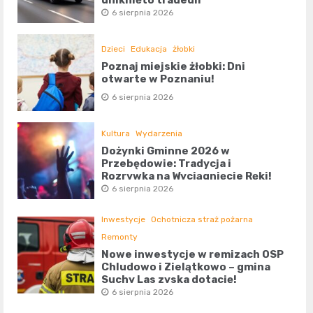
6 sierpnia 2026
Dzieci
Edukacja
żłobki
Poznaj miejskie żłobki: Dni
otwarte w Poznaniu!
6 sierpnia 2026
Kultura
Wydarzenia
Dożynki Gminne 2026 w
Przebędowie: Tradycja i
Rozrywka na Wyciągnięcie Ręki!
6 sierpnia 2026
Inwestycje
Ochotnicza straż pożarna
Remonty
Nowe inwestycje w remizach OSP
Chludowo i Zielątkowo – gmina
Suchy Las zyska dotację!
6 sierpnia 2026