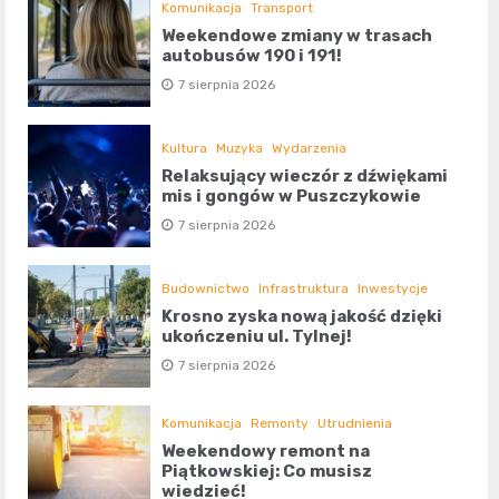
Komunikacja
Transport
Weekendowe zmiany w trasach
autobusów 190 i 191!
7 sierpnia 2026
Kultura
Muzyka
Wydarzenia
Relaksujący wieczór z dźwiękami
mis i gongów w Puszczykowie
7 sierpnia 2026
Budownictwo
Infrastruktura
Inwestycje
Krosno zyska nową jakość dzięki
ukończeniu ul. Tylnej!
7 sierpnia 2026
Komunikacja
Remonty
Utrudnienia
Weekendowy remont na
Piątkowskiej: Co musisz
wiedzieć!