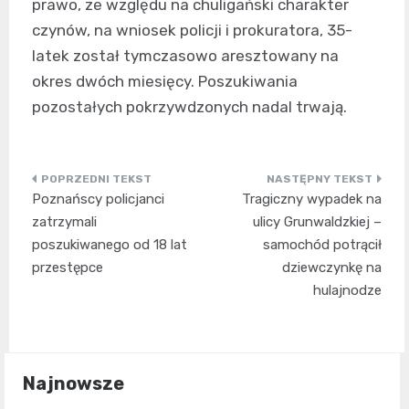
prawo, ze względu na chuligański charakter
czynów, na wniosek policji i prokuratora, 35-
latek został tymczasowo aresztowany na
okres dwóch miesięcy. Poszukiwania
pozostałych pokrzywdzonych nadal trwają.
Nawigacja
Poznańscy policjanci
Tragiczny wypadek na
wpisu
zatrzymali
ulicy Grunwaldzkiej –
poszukiwanego od 18 lat
samochód potrącił
przestępce
dziewczynkę na
hulajnodze
Najnowsze