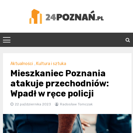
Skip
to
content
24Poznań.pl
Aktualności
,
Kultura i sztuka
Mieszkaniec Poznania
atakuje przechodniów:
Wpadł w ręce policji
22 października 2023
Radosław Tomczak