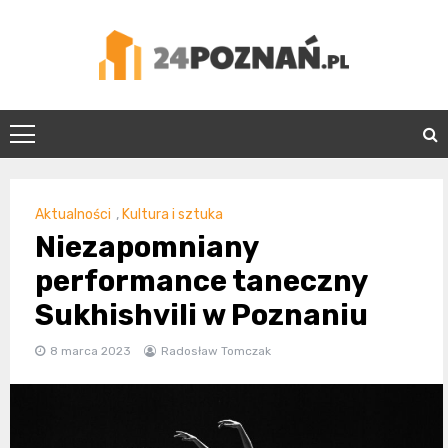
Skip
to
content
24Poznań.pl
Aktualności
,
Kultura i sztuka
Niezapomniany
performance taneczny
Sukhishvili w Poznaniu
8 marca 2023
Radosław Tomczak