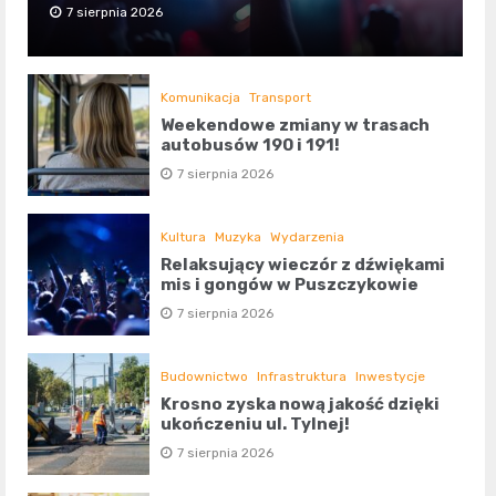
7 sierpnia 2026
Komunikacja
Transport
Weekendowe zmiany w trasach
autobusów 190 i 191!
7 sierpnia 2026
Kultura
Muzyka
Wydarzenia
Relaksujący wieczór z dźwiękami
mis i gongów w Puszczykowie
7 sierpnia 2026
Budownictwo
Infrastruktura
Inwestycje
Krosno zyska nową jakość dzięki
ukończeniu ul. Tylnej!
7 sierpnia 2026