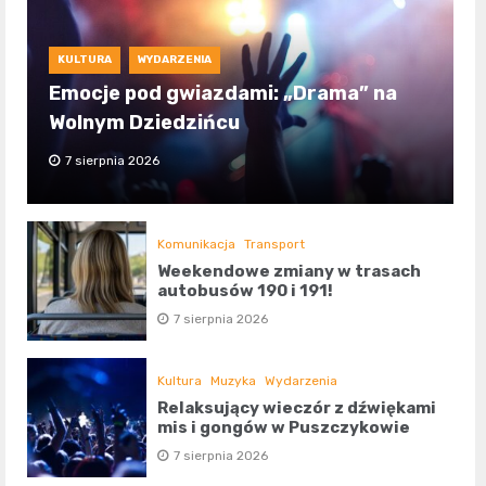
KULTURA
WYDARZENIA
Emocje pod gwiazdami: „Drama” na
Wolnym Dziedzińcu
7 sierpnia 2026
Komunikacja
Transport
Weekendowe zmiany w trasach
autobusów 190 i 191!
7 sierpnia 2026
Kultura
Muzyka
Wydarzenia
Relaksujący wieczór z dźwiękami
mis i gongów w Puszczykowie
7 sierpnia 2026