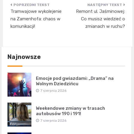
Nawigacja
Tramwajowe wykolejenie
Remont ul. Jaśminowej:
wpisu
na Zamenhofa: chaos w
Co musisz wiedzieć o
komunikacji!
zmianach w ruchu?
Najnowsze
Emocje pod gwiazdami: „Drama” na
Wolnym Dziedzińcu
7 sierpnia 2026
Weekendowe zmiany w trasach
autobusów 190 i 191!
7 sierpnia 2026