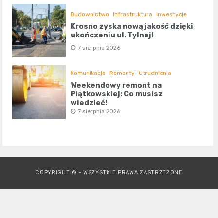
Budownictwo
Infrastruktura
Inwestycje
Krosno zyska nową jakość dzięki
ukończeniu ul. Tylnej!
7 sierpnia 2026
Komunikacja
Remonty
Utrudnienia
Weekendowy remont na
Piątkowskiej: Co musisz
wiedzieć!
7 sierpnia 2026
COPYRIGHT © - WSZYSTKIE PRAWA ZASTRZEŻONE