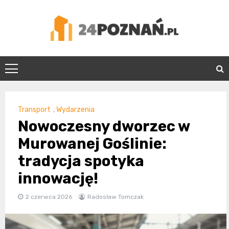
Skip
to
content
24Poznań.pl
Transport
,
Wydarzenia
Nowoczesny dworzec w
Murowanej Goślinie:
tradycja spotyka
innowację!
2 czerwca 2026
Radosław Tomczak