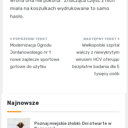
wrona orła nie pokona”. Znacząca część z nich
miała na koszulkach wydrukowane to samo
hasło.
Nawigacja
Modernizacja Ogrodu
Wielkopolski szpital
wpisu
Jordanowskiego nr 1:
walczy z niewykrytym
nowe zaplecze sportowe
wirusem HCV oferując
gotowe do użytku
bezpłatne badania dla 5
tysięcy osób
Najnowsze
Poznaj miejskie żłobki: Dni otwarte w