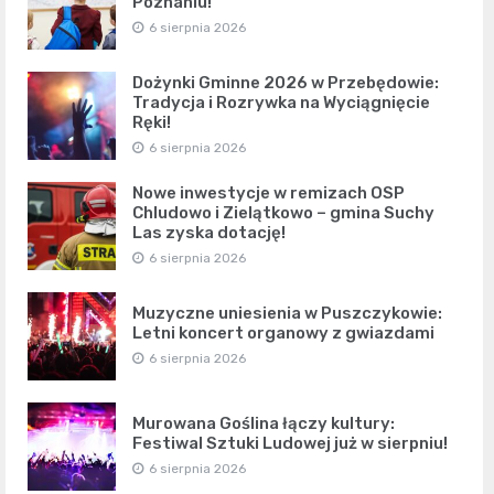
Poznaniu!
6 sierpnia 2026
Dożynki Gminne 2026 w Przebędowie:
Tradycja i Rozrywka na Wyciągnięcie
Ręki!
6 sierpnia 2026
Nowe inwestycje w remizach OSP
Chludowo i Zielątkowo – gmina Suchy
Las zyska dotację!
6 sierpnia 2026
Muzyczne uniesienia w Puszczykowie:
Letni koncert organowy z gwiazdami
6 sierpnia 2026
Murowana Goślina łączy kultury:
Festiwal Sztuki Ludowej już w sierpniu!
6 sierpnia 2026