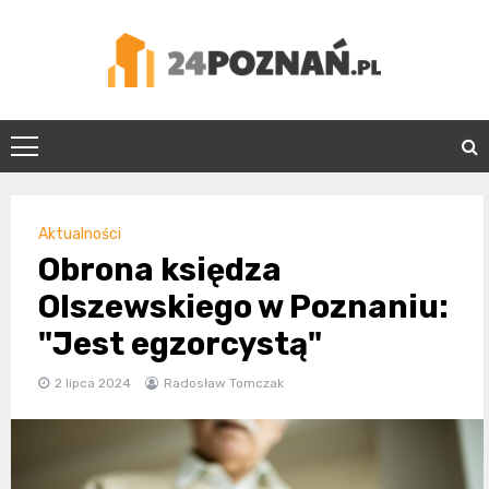
Skip
to
content
24Poznań.pl
Aktualności
Obrona księdza
Olszewskiego w Poznaniu:
"Jest egzorcystą"
2 lipca 2024
Radosław Tomczak