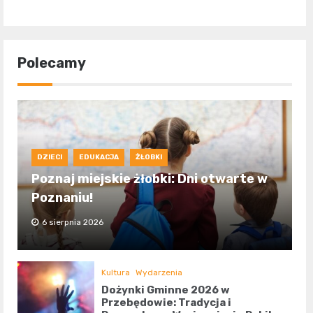
Polecamy
DZIECI
EDUKACJA
ŻŁOBKI
Poznaj miejskie żłobki: Dni otwarte w
Poznaniu!
6 sierpnia 2026
Kultura
Wydarzenia
Dożynki Gminne 2026 w
Przebędowie: Tradycja i