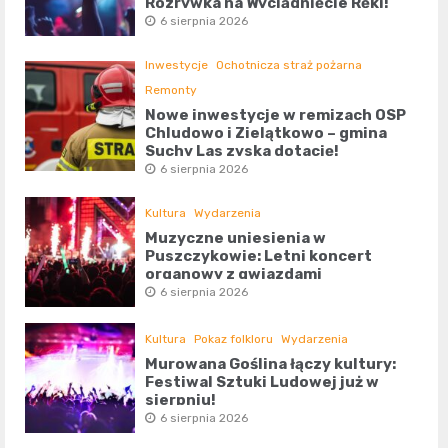
Rozrywka na Wyciągnięcie Ręki!
6 sierpnia 2026
Inwestycje
Ochotnicza straż pożarna
Remonty
Nowe inwestycje w remizach OSP
Chludowo i Zielątkowo – gmina
Suchy Las zyska dotację!
6 sierpnia 2026
Kultura
Wydarzenia
Muzyczne uniesienia w
Puszczykowie: Letni koncert
organowy z gwiazdami
6 sierpnia 2026
Kultura
Pokaz folkloru
Wydarzenia
Murowana Goślina łączy kultury:
Festiwal Sztuki Ludowej już w
sierpniu!
6 sierpnia 2026