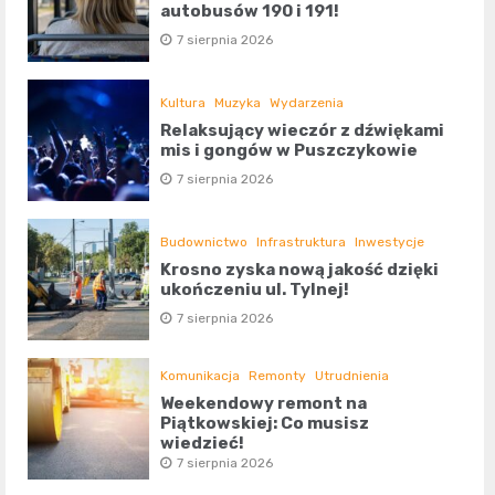
autobusów 190 i 191!
7 sierpnia 2026
Kultura
Muzyka
Wydarzenia
Relaksujący wieczór z dźwiękami
mis i gongów w Puszczykowie
7 sierpnia 2026
Budownictwo
Infrastruktura
Inwestycje
Krosno zyska nową jakość dzięki
ukończeniu ul. Tylnej!
7 sierpnia 2026
Komunikacja
Remonty
Utrudnienia
Weekendowy remont na
Piątkowskiej: Co musisz
wiedzieć!
7 sierpnia 2026