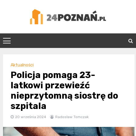
Skip
to
content
24Poznań.pl
Aktualności
Policja pomaga 23-
latkowi przewieźć
nieprzytomną siostrę do
szpitala
20 września 2024
Radosław Tomczak