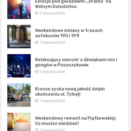
Emocje pod gwiazdami: „Drama” na
Wolnym Dziedzińcu
7 sierpnia 2026
Weekendowe zmiany w trasach
autobusów 190 i 191!
7 sierpnia 2026
Relaksujący wieczór z dźwiękami mis i
gongów w Puszczykowie
7 sierpnia 2026
Krosno zyska nową jakość dzięki
ukończeniu ul. Tylnej!
7 sierpnia 2026
Weekendowy remont na Piątkowskiej:
Co musisz wiedzieć!
7 sierpnia 2026