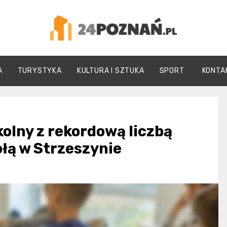
24Poznań.pl
A
TURYSTYKA
KULTURA I SZTUKA
SPORT
KONTA
olny z rekordową liczbą
łą w Strzeszynie