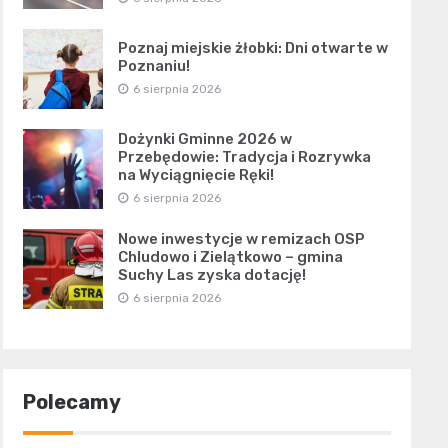
Poznaj miejskie żłobki: Dni otwarte w
Poznaniu!
6 sierpnia 2026
Dożynki Gminne 2026 w
Przebędowie: Tradycja i Rozrywka
na Wyciągnięcie Ręki!
6 sierpnia 2026
Nowe inwestycje w remizach OSP
Chludowo i Zielątkowo – gmina
Suchy Las zyska dotację!
6 sierpnia 2026
Polecamy