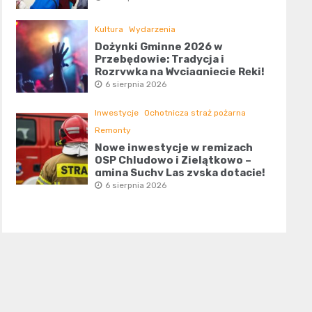
Kultura
Wydarzenia
Dożynki Gminne 2026 w
Przebędowie: Tradycja i
Rozrywka na Wyciągnięcie Ręki!
6 sierpnia 2026
Inwestycje
Ochotnicza straż pożarna
Remonty
Nowe inwestycje w remizach
OSP Chludowo i Zielątkowo –
gmina Suchy Las zyska dotację!
6 sierpnia 2026