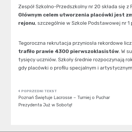
Zespół Szkolno-Przedszkolny nr 20 składa się z 
Głównym celem utworzenia placówki jest zm
rejonu
, szczególnie w Szkole Podstawowej nr 1 p
Tegoroczna rekrutacja przyniosła rekordowe lic
trafiło prawie 4300 pierwszoklasistów
. W s
tysięcy uczniów. Szkoły średnie rozpoczynają ro
gdy placówki o profilu specjalnym i artystyczny
Nawigacja
Poznań Świętuje Lacrosse – Turniej o Puchar
wpisu
Prezydenta Już w Sobotę!