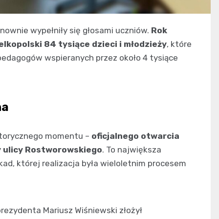
nownie wypełniły się głosami uczniów.
Rok
kopolski 84 tysiące dzieci i młodzieży
, które
a pedagogów wspieranych przez około 4 tysiące
na
historycznego momentu –
oficjalnego otwarcia
y ulicy Rostworowskiego
. To największa
ad, której realizacja była wieloletnim procesem
rezydenta Mariusz Wiśniewski złożył