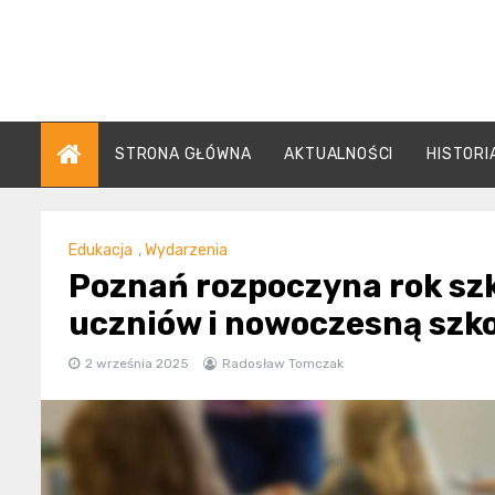
Skip
to
content
STRONA GŁÓWNA
AKTUALNOŚCI
HISTORI
Edukacja
,
Wydarzenia
Poznań rozpoczyna rok szk
uczniów i nowoczesną szko
2 września 2025
Radosław Tomczak