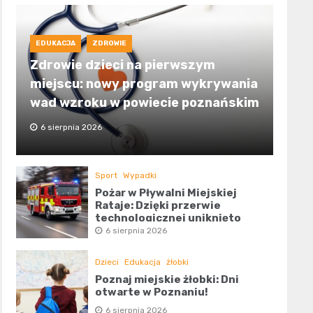
EDUKACJA
ZDROWIE
Zdrowie dzieci na pierwszym
miejscu: nowy program wykrywania
wad wzroku w powiecie poznańskim
6 sierpnia 2026
Sport
Wypadki
Pożar w Pływalni Miejskiej
Rataje: Dzięki przerwie
technologicznej uniknięto
tragedii
6 sierpnia 2026
Dzieci
Edukacja
żłobki
Poznaj miejskie żłobki: Dni
otwarte w Poznaniu!
6 sierpnia 2026