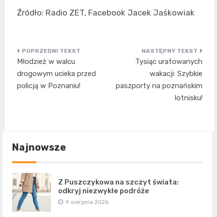
Źródło: Radio ZET, Facebook Jacek Jaśkowiak
Nawigacja
Młodzież w walcu
Tysiąc uratowanych
wpisu
drogowym ucieka przed
wakacji: Szybkie
policją w Poznaniu!
paszporty na poznańskim
lotnisku!
Najnowsze
Z Puszczykowa na szczyt świata:
odkryj niezwykłe podróże
9 sierpnia 2026