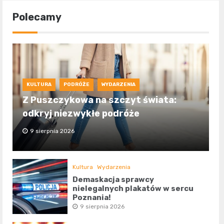
Polecamy
KULTURA
PODRÓŻE
WYDARZENIA
Z Puszczykowa na szczyt świata:
odkryj niezwykłe podróże
9 sierpnia 2026
Kultura
Wydarzenia
Demaskacja sprawcy
nielegalnych plakatów w sercu
Poznania!
9 sierpnia 2026