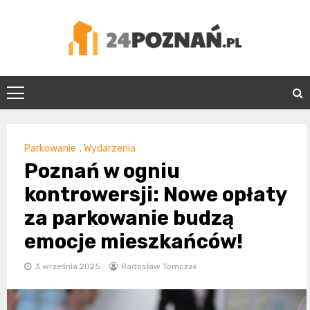
Skip
to
content
24Poznań.pl
Parkowanie
,
Wydarzenia
Poznań w ogniu
kontrowersji: Nowe opłaty
za parkowanie budzą
emocje mieszkańców!
3 września 2025
Radosław Tomczak