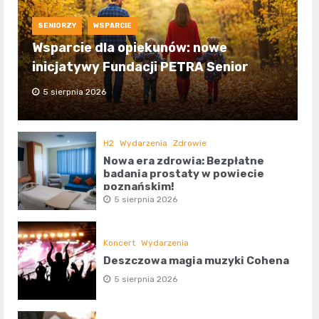
SENIORZY
WSPARCIE
Wsparcie dla opiekunów: nowe
inicjatywy Fundacji PETRA Senior
5 sierpnia 2026
H2
Wydarzenia
Zdrowie
Nowa era zdrowia: Bezpłatne
badania prostaty w powiecie
poznańskim!
5 sierpnia 2026
Koncert
Wydarzenia
Deszczowa magia muzyki Cohena
5 sierpnia 2026