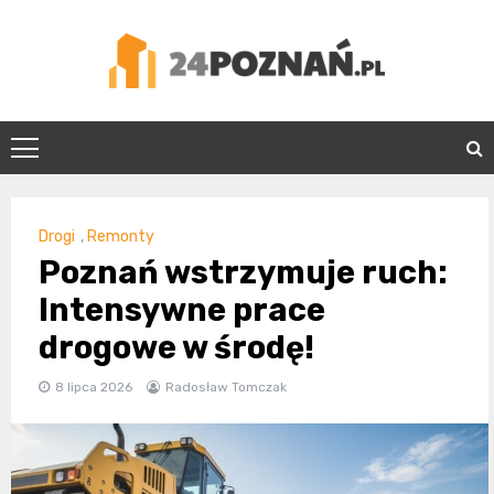
Skip
to
content
24Poznań.pl
Drogi
,
Remonty
Poznań wstrzymuje ruch:
Intensywne prace
drogowe w środę!
8 lipca 2026
Radosław Tomczak