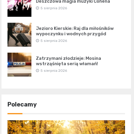
Deszczowa magia muzyki Cohena
5 sierpnia 2026
Jezioro Kierskie: Raj dla miłośników
wypoczynku i wodnych przygód
5 sierpnia 2026
Zatrzymani złodzieje: Mosina
wstrząśnięta serią włamań!
5 sierpnia 2026
Polecamy