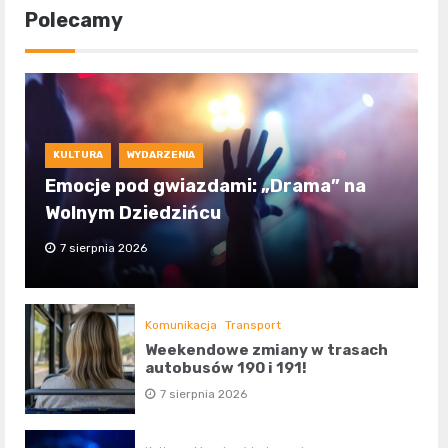
Polecamy
KULTURA
WYDARZENIA
Emocje pod gwiazdami: „Drama” na
Wolnym Dziedzińcu
7 sierpnia 2026
Komunikacja
Transport
Weekendowe zmiany w trasach
autobusów 190 i 191!
7 sierpnia 2026