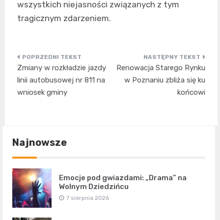
wszystkich niejasności związanych z tym
tragicznym zdarzeniem.
Nawigacja
Zmiany w rozkładzie jazdy
Renowacja Starego Rynku
wpisu
linii autobusowej nr 811 na
w Poznaniu zbliża się ku
wniosek gminy
końcowi
Najnowsze
Emocje pod gwiazdami: „Drama” na
Wolnym Dziedzińcu
7 sierpnia 2026