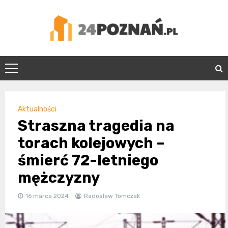
Skip
to
content
24Poznań.pl
Aktualności
Straszna tragedia na
torach kolejowych –
śmierć 72-letniego
mężczyzny
16 marca 2024
Radosław Tomczak