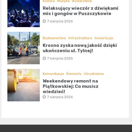
Kultura
Muzyka
Wydarzenia
Relaksujący wieczór z dźwiękami
mis i gongów w Puszczykowie
7 sierpnia 2026
Budownictwo
Infrastruktura
Inwestycje
Krosno zyska nową jakość dzięki
ukończeniu ul. Tylnej!
7 sierpnia 2026
Komunikacja
Remonty
Utrudnienia
Weekendowy remont na
Piątkowskiej: Co musisz
wiedzieć!
7 sierpnia 2026