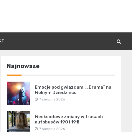
KT
Najnowsze
Emocje pod gwiazdami: „Drama” na
Wolnym Dziedzińcu
7 sierpnia 2026
Weekendowe zmiany w trasach
autobusów 190 i 191!
7 sierpnia 2026