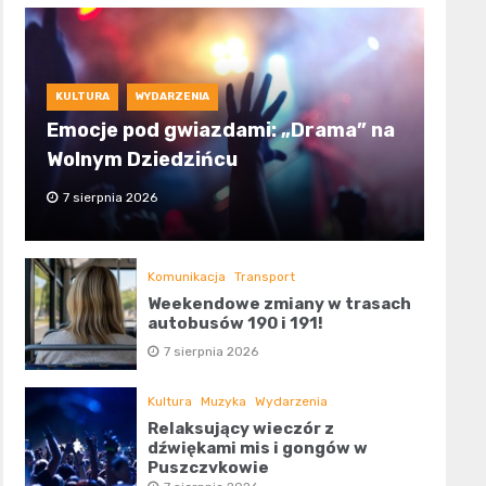
KULTURA
WYDARZENIA
Emocje pod gwiazdami: „Drama” na
Wolnym Dziedzińcu
7 sierpnia 2026
Komunikacja
Transport
Weekendowe zmiany w trasach
autobusów 190 i 191!
7 sierpnia 2026
Kultura
Muzyka
Wydarzenia
Relaksujący wieczór z
dźwiękami mis i gongów w
Puszczykowie