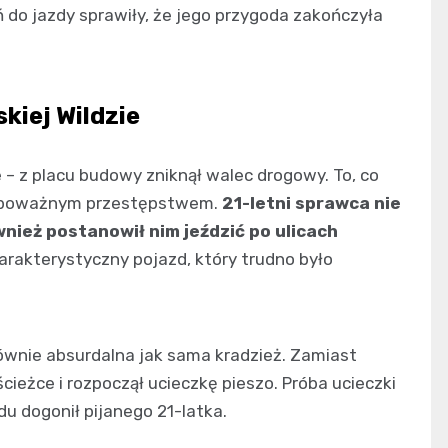
ń do jazdy sprawiły, że jego przygoda zakończyła
iej Wildzie
 – z placu budowy zniknął walec drogowy. To, co
ę poważnym przestępstwem.
21-letni sprawca nie
wnież postanowił nim jeździć po ulicach
harakterystyczny pojazd, który trudno było
ównie absurdalna jak sama kradzież. Zamiast
ieżce i rozpoczął ucieczkę pieszo. Próba ucieczki
u dogonił pijanego 21-latka.