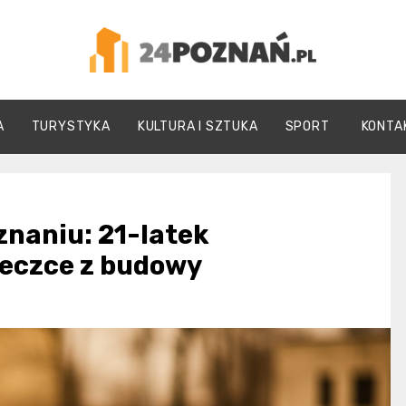
24Poznań.pl
A
TURYSTYKA
KULTURA I SZTUKA
SPORT
KONTA
znaniu: 21-latek
ieczce z budowy