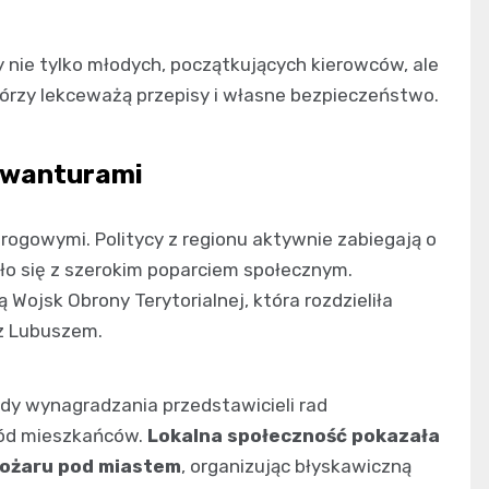
 nie tylko młodych, początkujących kierowców, ale
rzy lekceważą przepisy i własne bezpieczeństwo.
awanturami
drogowymi. Politycy z regionu aktywnie zabiegają o
ło się z szerokim poparciem społecznym.
Wojsk Obrony Terytorialnej, która rozdzieliła
z Lubuszem.
y wynagradzania przedstawicieli rad
ród mieszkańców.
Lokalna społeczność pokazała
 pożaru pod miastem
, organizując błyskawiczną