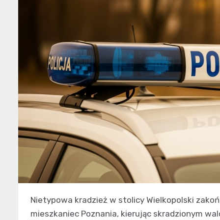
Nietypowa kradzież w stolicy Wielkopolski zako
mieszkaniec Poznania, kierując skradzionym wal