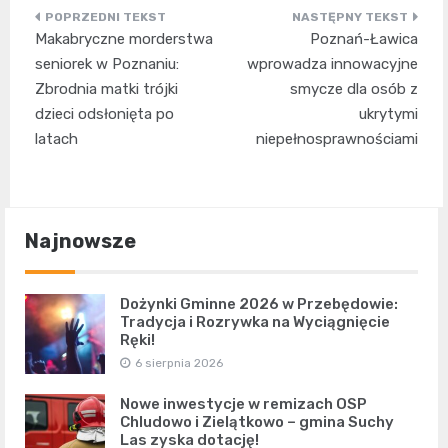
Nawigacja
Makabryczne morderstwa
Poznań-Ławica
wpisu
seniorek w Poznaniu:
wprowadza innowacyjne
Zbrodnia matki trójki
smycze dla osób z
dzieci odsłonięta po
ukrytymi
latach
niepełnosprawnościami
Najnowsze
Dożynki Gminne 2026 w Przebędowie:
Tradycja i Rozrywka na Wyciągnięcie
Ręki!
6 sierpnia 2026
Nowe inwestycje w remizach OSP
Chludowo i Zielątkowo – gmina Suchy
Las zyska dotację!