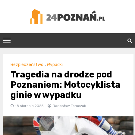
Skip
to
content
24Poznań.pl
Bezpieczeństwo
,
Wypadki
Tragedia na drodze pod
Poznaniem: Motocyklista
ginie w wypadku
18 sierpnia 2025
Radosław Tomczak