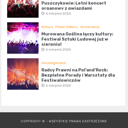
Puszczykowie: Letni koncert
organowy z gwiazdami
6 sierpnia 2026
Kultura
Pokaz folkloru
Wydarzenia
Murowana Goślina łączy kultury:
Festiwal Sztuki Ludowej już w
sierpniu!
6 sierpnia 2026
Uncategorized
Radcy Prawni na Pol’and’Rock:
Bezpłatne Porady i Warsztaty dla
Festiwalowiczów
6 sierpnia 2026
COPYRIGHT © - WSZYSTKIE PRAWA ZASTRZEŻONE