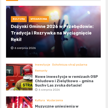
KULTURA
WYDARZENIA
Dożynki Gminne 2026 w Przebędowie:
Tradycja i Rozrywka na Wyciągnięcie
Ręki!
6 sierpnia 2026
Inwestycje
Ochotnicza straż pożarna
Remonty
Nowe inwestycje w remizach OSP
Chludowo i Zielątkowo – gmina
Suchy Las zyska dotację!
6 sierpnia 2026
Kultura
Wydarzenia
Muzyczne uniesienia w