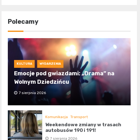
Polecamy
KULTURA
WYDARZENIA
Emocje pod gwiazdami: „Drama” na
Wolnym Dziedzińcu
7 sierpnia 2026
Komunikacja
Transport
Weekendowe zmiany w trasach
autobusów 190 i 191!
7 sierpnia 2026