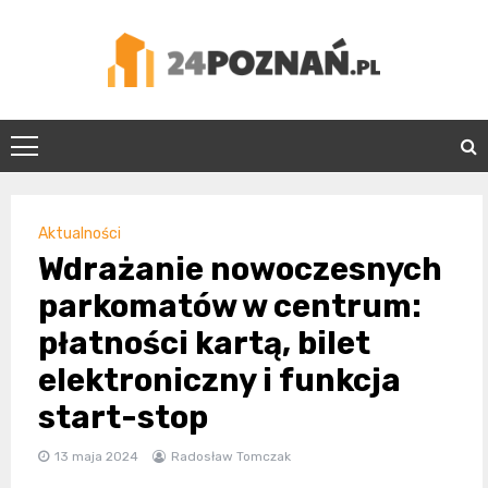
Skip
to
content
24Poznań.pl
Aktualności
Wdrażanie nowoczesnych
parkomatów w centrum:
płatności kartą, bilet
elektroniczny i funkcja
start-stop
13 maja 2024
Radosław Tomczak