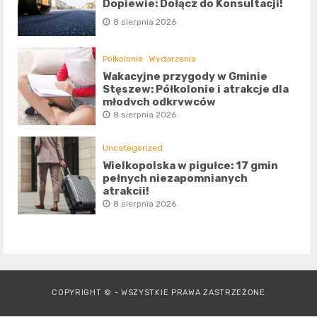
Dopiewie: Dołącz do Konsultacji!
8 sierpnia 2026
Półkolonie
Wydarzenia
Wakacyjne przygody w Gminie
Stęszew: Półkolonie i atrakcje dla
młodych odkrywców
8 sierpnia 2026
Uncategorized
Wielkopolska w pigułce: 17 gmin
pełnych niezapomnianych
atrakcji!
8 sierpnia 2026
COPYRIGHT © - WSZYSTKIE PRAWA ZASTRZEŻONE