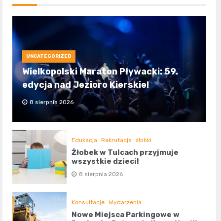
UNCATEGORIZED
Wielkopolski Maraton Pływacki: 59.
edycja nad Jezioro Kierskie!
8 sierpnia 2026
Edukacja
Rekrutacja
żłobki
Żłobek w Tulcach przyjmuje
wszystkie dzieci!
8 sierpnia 2026
Konsultacje
Wydarzenia
Nowe Miejsca Parkingowe w