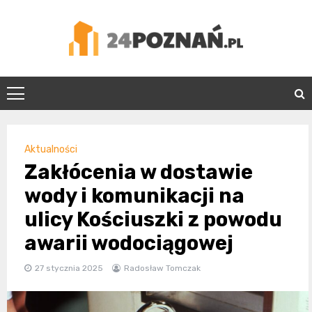
Skip
to
content
24Poznań.pl
Aktualności
Zakłócenia w dostawie
wody i komunikacji na
ulicy Kościuszki z powodu
awarii wodociągowej
27 stycznia 2025
Radosław Tomczak