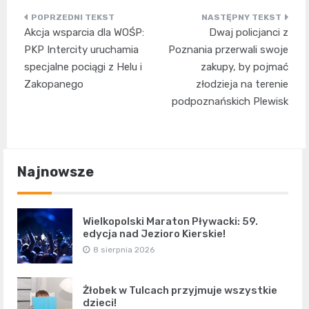
Nawigacja
Akcja wsparcia dla WOŚP:
Dwaj policjanci z
wpisu
PKP Intercity uruchamia
Poznania przerwali swoje
specjalne pociągi z Helu i
zakupy, by pojmać
Zakopanego
złodzieja na terenie
podpoznańskich Plewisk
Najnowsze
Wielkopolski Maraton Pływacki: 59.
edycja nad Jezioro Kierskie!
8 sierpnia 2026
Żłobek w Tulcach przyjmuje wszystkie
dzieci!