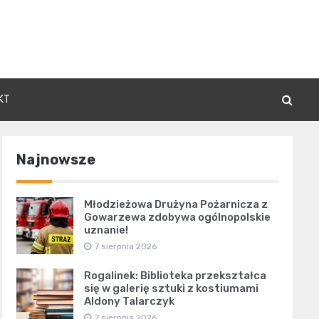
KT
Najnowsze
Młodzieżowa Drużyna Pożarnicza z
Gowarzewa zdobywa ogólnopolskie
uznanie!
7 sierpnia 2026
Rogalinek: Biblioteka przekształca
się w galerię sztuki z kostiumami
Aldony Talarczyk
7 sierpnia 2026