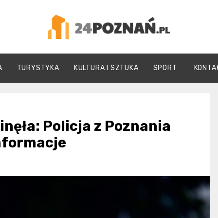
24Poznań.pl
A
TURYSTYKA
KULTURA I SZTUKA
SPORT
KONTA
inęła: Policja z Poznania
nformacje