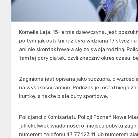
Kornelia Leja, 15-letnia dziewczyna, jest poszuk
po tym jak ostatni raz była widziana 17 styczn
ani nie skontaktowała się ze swoją rodziną. Polic
tamtej pory piątek, czyli znaczny okres czasu, b
Zaginiona jest opisana jako szczupła, o wzrości
na wysokości ramion. Podczas jej ostatniego zau
kurtkę, a także białe buty sportowe.
Policjanci z Komisariatu Policji Poznań Nowe Mi
jakiekolwiek wiadomości o miejscu pobytu zagini
numerem telefonu 47 77 123 11 lub numerem al