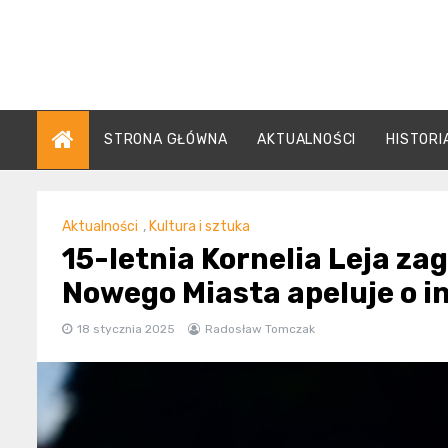
Skip
to
content
STRONA GŁÓWNA
AKTUALNOŚCI
HISTORI
Aktualności
,
Kultura i sztuka
15-letnia Kornelia Leja zag
Nowego Miasta apeluje o i
18 stycznia 2025
Radosław Tomczak