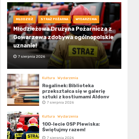
MŁODZIEŻ
STRAŻ POŻARNA
WYDARZENIA
Młodzieżowa Drużyna Pożarnicza z
Gowarzewa zdobywa ogólnopolskie
uznanie!
7 sierpnia 2026
Kultura
Wydarzenia
Rogalinek: Biblioteka
przekształca się w galerię
sztuki z kostiumami Aldony
Talarczyk
7 sierpnia 2026
Kultura
Wydarzenia
100-lecie OSP Plewiska:
Świętujmy razem!
7 sierpnia 2026