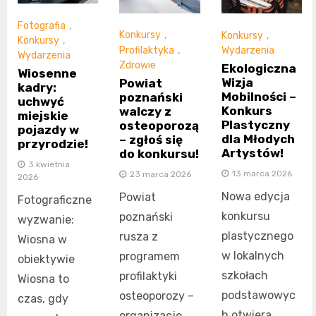
Fotografia
,
Konkursy
,
Konkursy
,
Konkursy
,
Profilaktyka
,
Wydarzenia
Wydarzenia
Zdrowie
Ekologiczna
Wiosenne
Wizja
Powiat
kadry:
Mobilności –
poznański
uchwyć
Konkurs
walczy z
miejskie
Plastyczny
osteoporozą
pojazdy w
dla Młodych
– zgłoś się
przyrodzie!
Artystów!
do konkursu!
3 kwietnia
13 marca 2026
23 marca 2026
2026
Nowa edycja
Powiat
Fotograficzne
konkursu
poznański
wyzwanie:
plastycznego
rusza z
Wiosna w
w lokalnych
programem
obiektywie
szkołach
profilaktyki
Wiosna to
podstawowyc
osteoporozy –
czas, gdy
h otwiera
organizacje