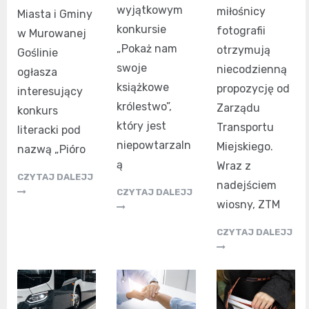
wyjątkowym
miłośnicy
Miasta i Gminy
konkursie
fotografii
w Murowanej
„Pokaż nam
otrzymują
Goślinie
swoje
niecodzienną
ogłasza
książkowe
propozycję od
interesujący
królestwo”,
Zarządu
konkurs
który jest
Transportu
literacki pod
niepowtarzaln
Miejskiego.
nazwą „Pióro
ą
Wraz z
CZYTAJ DALEJJ
nadejściem
CZYTAJ DALEJJ
wiosny, ZTM
CZYTAJ DALEJJ