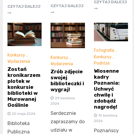
CZYTAJ DALEJJ
CZYTAJ DALEJJ
CZYTAJ DALEJJ
Fotografia
,
Konkursy
,
Konkursy
,
Konkursy
,
Wydarzenia
Podróże
Wydarzenia
Zostań
Wiosenne
Zrób zdjęcie
kronikarzem
kadry
swojej
plotek w
Poznania:
biblioteczki i
konkursie
Uchwyć
wygraj!
biblioteki w
chwilę i
29 kwietnia
Murowanej
zdobądź
2026
Goślinie
nagrodę!
Serdecznie
20 maja 2026
10 kwietnia
2026
zapraszamy do
Biblioteka
udziału w
Poznańscy
Publiczna