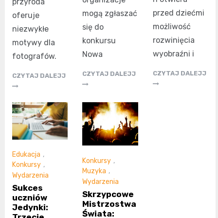
przyroda
przed dziećmi
mogą zgłaszać
oferuje
możliwość
się do
niezwykłe
rozwinięcia
konkursu
motywy dla
wyobraźni i
Nowa
fotografów.
CZYTAJ DALEJJ
CZYTAJ DALEJJ
CZYTAJ DALEJJ
Edukacja
,
Konkursy
,
Konkursy
,
Muzyka
,
Wydarzenia
Wydarzenia
Sukces
Skrzypcowe
uczniów
Mistrzostwa
Jedynki:
Świata:
Trzecie