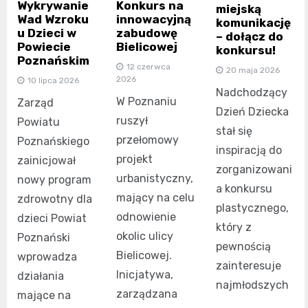
Wykrywanie
Konkurs na
miejską
Wad Wzroku
innowacyjną
komunikację
u Dzieci w
zabudowę
– dołącz do
Powiecie
Bielicowej
konkursu!
Poznańskim
12 czerwca
20 maja 2026
2026
10 lipca 2026
Nadchodzący
W Poznaniu
Zarząd
Dzień Dziecka
ruszył
Powiatu
stał się
przełomowy
Poznańskiego
inspiracją do
projekt
zainicjował
zorganizowani
urbanistyczny,
nowy program
a konkursu
mający na celu
zdrowotny dla
plastycznego,
odnowienie
dzieci Powiat
który z
okolic ulicy
Poznański
pewnością
Bielicowej.
wprowadza
zainteresuje
Inicjatywa,
działania
najmłodszych
zarządzana
mające na