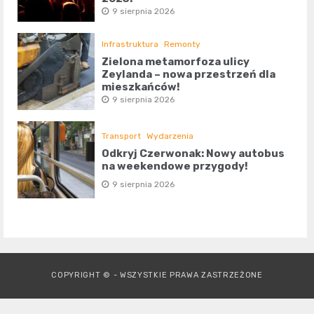
9 sierpnia 2026
Infrastruktura
Remonty
Zielona metamorfoza ulicy
Zeylanda – nowa przestrzeń dla
mieszkańców!
9 sierpnia 2026
Transport
Wydarzenia
Odkryj Czerwonak: Nowy autobus
na weekendowe przygody!
9 sierpnia 2026
COPYRIGHT © - WSZYSTKIE PRAWA ZASTRZEŻONE