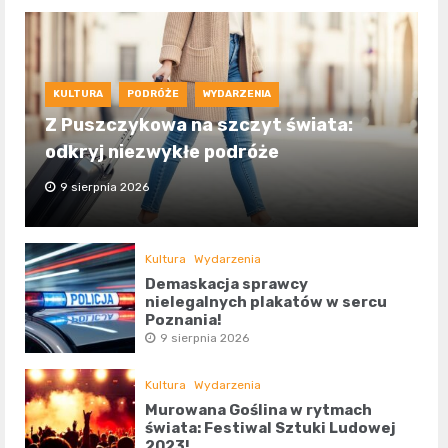
KULTURA
PODRÓŻE
WYDARZENIA
Z Puszczykowa na szczyt świata:
odkryj niezwykłe podróże
9 sierpnia 2026
Kultura
Wydarzenia
Demaskacja sprawcy
nielegalnych plakatów w sercu
Poznania!
9 sierpnia 2026
Kultura
Wydarzenia
Murowana Goślina w rytmach
świata: Festiwal Sztuki Ludowej
2023!