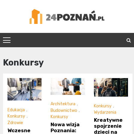
Skip
to
content
24Poznań.pl
Konkursy
Architektura
,
Konkursy
,
Edukacja
,
Budownictwo
,
Wydarzenia
Konkursy
,
Konkursy
Kreatywne
Zdrowie
Nowa wizja
spojrzenie
Wczesne
Poznania:
dzieci na