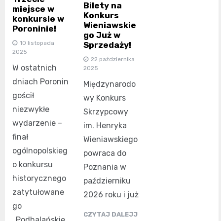
Bilety na
miejsce w
Konkurs
konkursie w
Wieniawskie
Poroninie!
go Już w
10 listopada
Sprzedaży!
2025
22 października
W ostatnich
2025
dniach Poronin
Międzynarodo
gościł
wy Konkurs
niezwykłe
Skrzypcowy
wydarzenie –
im. Henryka
finał
Wieniawskiego
ogólnopolskieg
powraca do
o konkursu
Poznania w
historycznego
październiku
zatytułowane
2026 roku i już
go
CZYTAJ DALEJJ
„Podhalańskie,