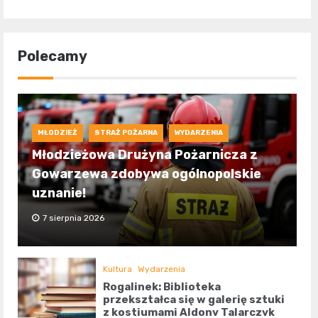
Polecamy
MŁODZIEŻ
STRAŻ POŻARNA
WYDARZENIA
Młodzieżowa Drużyna Pożarnicza z
Gowarzewa zdobywa ogólnopolskie
uznanie!
7 sierpnia 2026
Kultura
Wydarzenia
Rogalinek: Biblioteka
przekształca się w galerię sztuki
z kostiumami Aldony Talarczyk