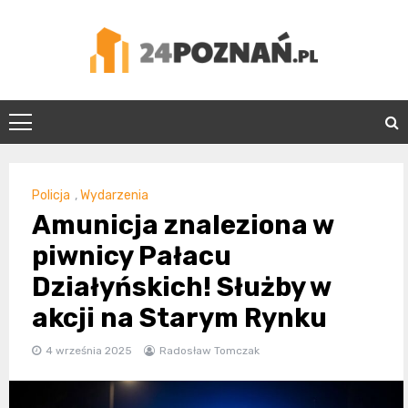
Skip
to
content
24Poznań.pl
Policja
,
Wydarzenia
Amunicja znaleziona w
piwnicy Pałacu
Działyńskich! Służby w
akcji na Starym Rynku
4 września 2025
Radosław Tomczak