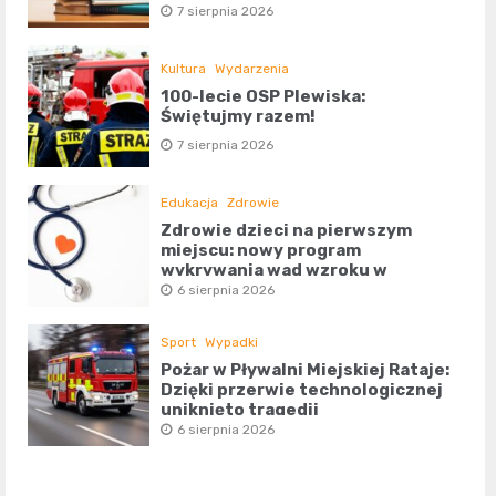
7 sierpnia 2026
Kultura
Wydarzenia
100-lecie OSP Plewiska:
Świętujmy razem!
7 sierpnia 2026
Edukacja
Zdrowie
Zdrowie dzieci na pierwszym
miejscu: nowy program
wykrywania wad wzroku w
powiecie poznańskim
6 sierpnia 2026
Sport
Wypadki
Pożar w Pływalni Miejskiej Rataje:
Dzięki przerwie technologicznej
uniknięto tragedii
6 sierpnia 2026