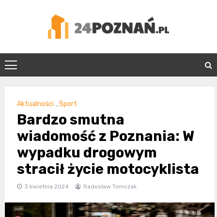
Skip
to
content
24Poznań.pl
Aktualności
,
Sport
Bardzo smutna
wiadomość z Poznania: W
wypadku drogowym
stracił życie motocyklista
3 kwietnia 2024
Radosław Tomczak