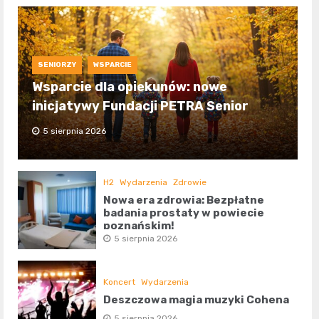
SENIORZY
WSPARCIE
Wsparcie dla opiekunów: nowe
inicjatywy Fundacji PETRA Senior
5 sierpnia 2026
H2
Wydarzenia
Zdrowie
Nowa era zdrowia: Bezpłatne
badania prostaty w powiecie
poznańskim!
5 sierpnia 2026
Koncert
Wydarzenia
Deszczowa magia muzyki Cohena
5 sierpnia 2026