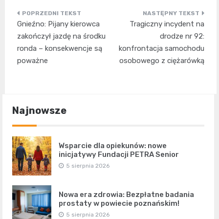
Nawigacja
Gnieźno: Pijany kierowca
Tragiczny incydent na
wpisu
zakończył jazdę na środku
drodze nr 92:
ronda – konsekwencje są
konfrontacja samochodu
poważne
osobowego z ciężarówką
Najnowsze
Wsparcie dla opiekunów: nowe
inicjatywy Fundacji PETRA Senior
5 sierpnia 2026
Nowa era zdrowia: Bezpłatne badania
prostaty w powiecie poznańskim!
5 sierpnia 2026