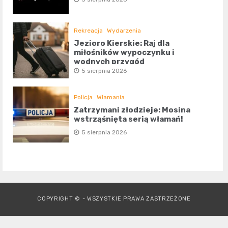
Rekreacja
Wydarzenia
Jezioro Kierskie: Raj dla
miłośników wypoczynku i
wodnych przygód
5 sierpnia 2026
Policja
Włamania
Zatrzymani złodzieje: Mosina
wstrząśnięta serią włamań!
5 sierpnia 2026
COPYRIGHT © - WSZYSTKIE PRAWA ZASTRZEŻONE