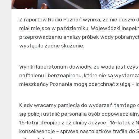
Z raportów Radio Poznań wynika, że nie doszło d
miał miejsce w październiku. Wojewódzki Inspek
przeprowadzeniu analizy próbek wody pobranych 
wystąpiło żadne skażenie.
Wyniki laboratorium dowiodły, że woda jest czysta
naftalenu i benzoapirenu, które nie są wystarcz
mieszkańcy Poznania mogą odetchnąć z ulgą – ic
Kiedy wracamy pamięcią do wydarzeń tamtego ok
się policji ustalić personalia osób odpowiedzialn
15-letni chłopiec z dzielnicy Jeżyce i 16-latek 
konsekwencje – sprawa nastolatków trafiła do 