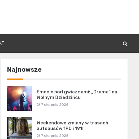
KT
Najnowsze
Emocje pod gwiazdami: „Drama” na
Wolnym Dziedzińcu
7 sierpnia 2026
Weekendowe zmiany w trasach
autobusów 190 i 191!
7 sierpnia 2026