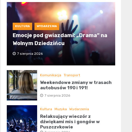
KULTURA
WYDARZENIA
Emocje pod gwiazdami: „Drama” na
Wolnym Dziedzińcu
7 sierpnia 2026
Komunikacja
Transport
Weekendowe zmiany w trasach
autobusów 190 i 191!
7 sierpnia 2026
Kultura
Muzyka
Wydarzenia
Relaksujący wieczór z
dźwiękami mis i gongów w
Puszczykowie