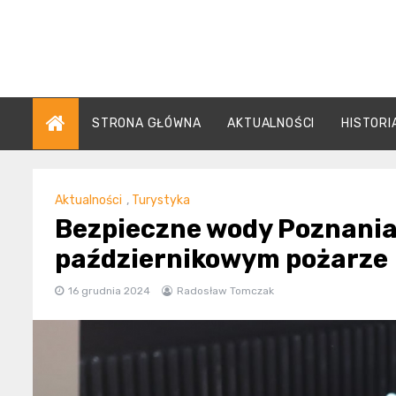
Skip
to
content
STRONA GŁÓWNA
AKTUALNOŚCI
HISTORI
Aktualności
,
Turystyka
Bezpieczne wody Poznania
październikowym pożarze
16 grudnia 2024
Radosław Tomczak