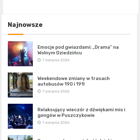
Najnowsze
Emocje pod gwiazdami: „Drama” na
Wolnym Dziedzińcu
7 sierpnia 2026
Weekendowe zmiany w trasach
autobusów 190 i 191!
7 sierpnia 2026
Relaksujący wieczór z dźwiękami mis i
gongów w Puszczykowie
7 sierpnia 2026