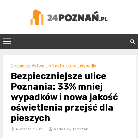
Skip
to
content
24Poznań.pl
Bezpieczeństwo
,
Infrastruktura
,
Wypadki
Bezpieczniejsze ulice
Poznania: 33% mniej
wypadków i nowa jakość
oświetlenia przejść dla
pieszych
4 września 2025
Radosław Tomczak