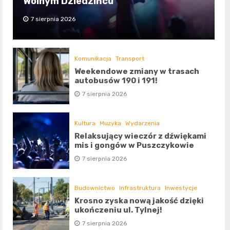
Wolnym Dziedzińcu
7 sierpnia 2026
Komunikacja
Transport
Weekendowe zmiany w trasach
autobusów 190 i 191!
7 sierpnia 2026
Kultura
Muzyka
Wydarzenia
Relaksujący wieczór z dźwiękami
mis i gongów w Puszczykowie
7 sierpnia 2026
Budownictwo
Infrastruktura
Inwestycje
Krosno zyska nową jakość dzięki
ukończeniu ul. Tylnej!
7 sierpnia 2026