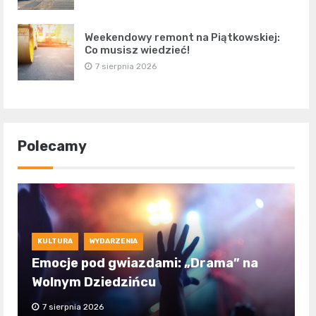
Weekendowy remont na Piątkowskiej:
Co musisz wiedzieć!
7 sierpnia 2026
Polecamy
KULTURA
WYDARZENIA
Emocje pod gwiazdami: „Drama” na
Wolnym Dziedzińcu
7 sierpnia 2026