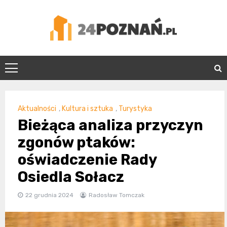
Skip
to
content
24Poznań.pl
Aktualności
,
Kultura i sztuka
,
Turystyka
Bieżąca analiza przyczyn
zgonów ptaków:
oświadczenie Rady
Osiedla Sołacz
22 grudnia 2024
Radosław Tomczak