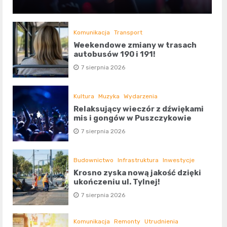
Komunikacja
Transport
Weekendowe zmiany w trasach
autobusów 190 i 191!
7 sierpnia 2026
Kultura
Muzyka
Wydarzenia
Relaksujący wieczór z dźwiękami
mis i gongów w Puszczykowie
7 sierpnia 2026
Budownictwo
Infrastruktura
Inwestycje
Krosno zyska nową jakość dzięki
ukończeniu ul. Tylnej!
7 sierpnia 2026
Komunikacja
Remonty
Utrudnienia