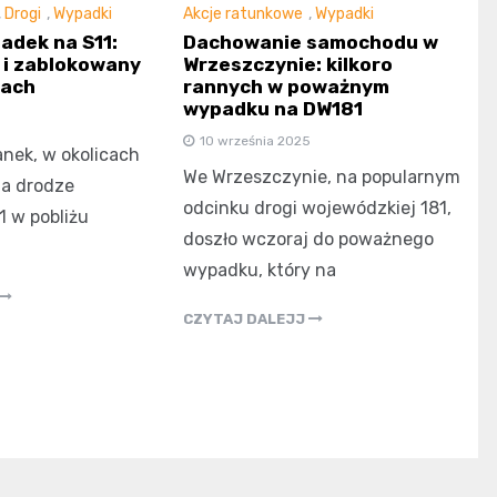
,
Drogi
,
Wypadki
Akcje ratunkowe
,
Wypadki
dek na S11:
Dachowanie samochodu w
 i zablokowany
Wrzeszczynie: kilkoro
kach
rannych w poważnym
wypadku na DW181
10 września 2025
nek, w okolicach
We Wrzeszczynie, na popularnym
na drodze
odcinku drogi wojewódzkiej 181,
1 w pobliżu
doszło wczoraj do poważnego
wypadku, który na
CZYTAJ DALEJJ