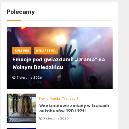
Polecamy
KULTURA
WYDARZENIA
Emocje pod gwiazdami: „Drama” na
Wolnym Dziedzińcu
7 sierpnia 2026
Komunikacja
Transport
Weekendowe zmiany w trasach
autobusów 190 i 191!
7 sierpnia 2026