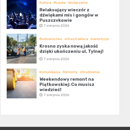
Kultura
Muzyka
Wydarzenia
Relaksujący wieczór z
dźwiękami mis i gongów w
Puszczykowie
7 sierpnia 2026
Budownictwo
Infrastruktura
Inwestycje
Krosno zyska nową jakość
dzięki ukończeniu ul. Tylnej!
7 sierpnia 2026
Komunikacja
Remonty
Utrudnienia
Weekendowy remont na
Piątkowskiej: Co musisz
wiedzieć!
7 sierpnia 2026