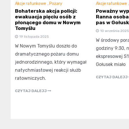
Akcje ratunkowe
,
Pożary
Akcje ratunkowe
Bohaterska akcja policji:
Poważny wypa
ewakuacja pięciu osób z
Ranna osoba
płonącego domu w Nowym
pas w Gołus
Tomyślu
10 września 2025
19 listopada 2025
W środowy pora
W Nowym Tomyślu doszło do
godziny 9:30, 
dramatycznego pożaru domu
ekspresowej S1
jednorodzinnego, który wymagał
Gołusek miało
natychmiastowej reakcji służb
CZYTAJ DALEJJ
ratowniczych.
CZYTAJ DALEJJ