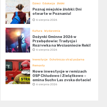
Dzieci
Edukacja
żłobki
Poznaj miejskie żłobki: Dni
otwarte w Poznaniu!
6 sierpnia 2026
Kultura
Wydarzenia
Dożynki Gminne 2026 w
Przebędowie: Tradycja i
Rozrywka na Wyciągnięcie Ręki!
6 sierpnia 2026
Inwestycje
Ochotnicza straż pożarna
Remonty
Nowe inwestycje w remizach
OSP Chludowo i Zielątkowo –
gmina Suchy Las zyska dotację!
6 sierpnia 2026