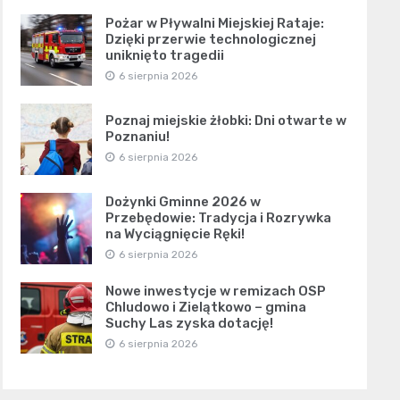
Pożar w Pływalni Miejskiej Rataje:
Dzięki przerwie technologicznej
uniknięto tragedii
6 sierpnia 2026
Poznaj miejskie żłobki: Dni otwarte w
Poznaniu!
6 sierpnia 2026
Dożynki Gminne 2026 w
Przebędowie: Tradycja i Rozrywka
na Wyciągnięcie Ręki!
6 sierpnia 2026
Nowe inwestycje w remizach OSP
Chludowo i Zielątkowo – gmina
Suchy Las zyska dotację!
6 sierpnia 2026