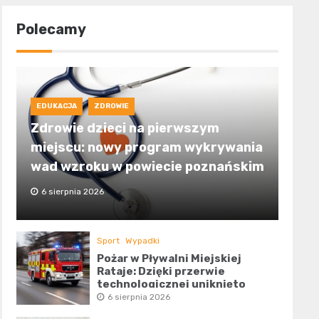
Polecamy
EDUKACJA
ZDROWIE
Zdrowie dzieci na pierwszym
miejscu: nowy program wykrywania
wad wzroku w powiecie poznańskim
6 sierpnia 2026
Sport
Wypadki
Pożar w Pływalni Miejskiej
Rataje: Dzięki przerwie
technologicznej uniknięto
tragedii
6 sierpnia 2026