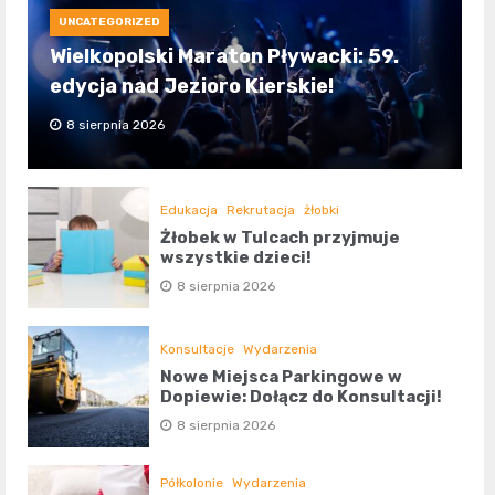
UNCATEGORIZED
Wielkopolski Maraton Pływacki: 59.
edycja nad Jezioro Kierskie!
8 sierpnia 2026
Edukacja
Rekrutacja
żłobki
Żłobek w Tulcach przyjmuje
wszystkie dzieci!
8 sierpnia 2026
Konsultacje
Wydarzenia
Nowe Miejsca Parkingowe w
Dopiewie: Dołącz do Konsultacji!
8 sierpnia 2026
Półkolonie
Wydarzenia