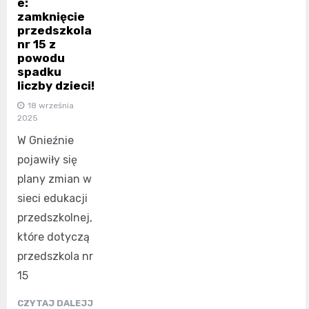
e:
zamknięcie
przedszkola
nr 15 z
powodu
spadku
liczby dzieci!
18 września
2025
W Gnieźnie
pojawiły się
plany zmian w
sieci edukacji
przedszkolnej,
które dotyczą
przedszkola nr
15
CZYTAJ DALEJJ