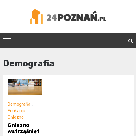
Skip
to
content
24Poznań.pl
Demografia
Demografia
,
Edukacja
,
Gniezno
Gniezno
wstrząśnięt