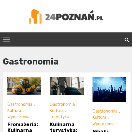
Skip
to
content
24Poznań.pl
Gastronomia
Gastronomia
,
Gastronomia
,
Kultura
,
Kultura
,
Gastronomia
,
Wydarzenia
Turystyka
Kultura
,
Wydarzenia
Fromażeria:
Kulinarna
Kulinarna
turystyka:
Smaki