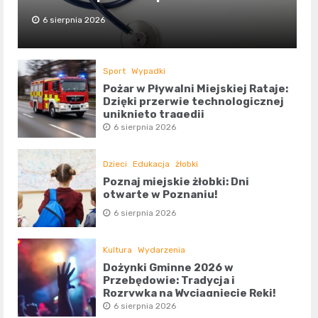
6 sierpnia 2026
Sport
Wypadki
Pożar w Pływalni Miejskiej Rataje:
Dzięki przerwie technologicznej
uniknięto tragedii
6 sierpnia 2026
Dzieci
Edukacja
żłobki
Poznaj miejskie żłobki: Dni
otwarte w Poznaniu!
6 sierpnia 2026
Kultura
Wydarzenia
Dożynki Gminne 2026 w
Przebędowie: Tradycja i
Rozrywka na Wyciągnięcie Ręki!
6 sierpnia 2026