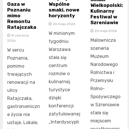
Oaza w
Wspólne
Wielkopolski:
Poznaniu
smaki, nowe
Kulinarny
mimo
horyzonty
Festiwal w
Remontu
Szreniawie
26 maja 2026
Ratajczaka
26 maja 2026
W minionym
8 czerwca
Malownicza
2026
tygodniu
sceneria
Warszawa
W sercu
Muzeum
stała się
Poznania,
Narodowego
centrum
pomimo
Rolnictwa i
rozmów o
trwających
Przemysłu
kulinarnej
renowacji na
Rolno-
turystyce
ulicy
Spożywczego
dzięki
Ratajczaka,
w Szreniawie
konferencji
gastronomiczn
stała się
zatytułowanej
e życie nie
miejscem
„Interdyscypli
ustaje. Lokale,
wyjątkowego