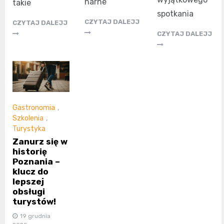
narne
takie
spotkania
CZYTAJ DALEJJ
CZYTAJ DALEJJ
CZYTAJ DALEJJ
Gastronomia
,
Szkolenia
,
Turystyka
Zanurz się w
historię
Poznania –
klucz do
lepszej
obsługi
turystów!
19 grudnia