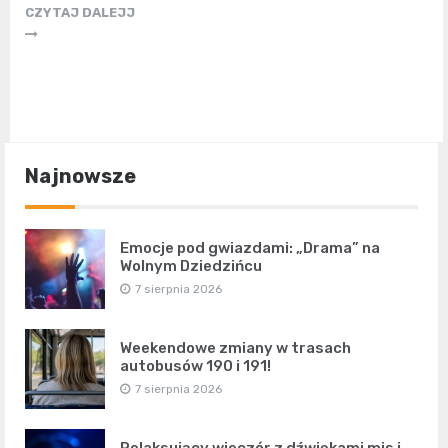
CZYTAJ DALEJJ
Najnowsze
Emocje pod gwiazdami: „Drama” na
Wolnym Dziedzińcu
7 sierpnia 2026
Weekendowe zmiany w trasach
autobusów 190 i 191!
7 sierpnia 2026
Relaksujący wieczór z dźwiękami mis i