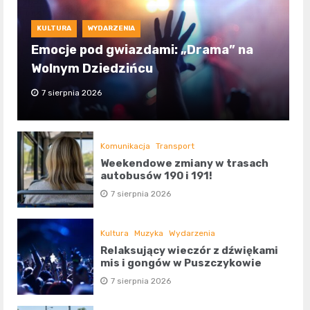
KULTURA
WYDARZENIA
Emocje pod gwiazdami: „Drama” na
Wolnym Dziedzińcu
7 sierpnia 2026
Komunikacja
Transport
Weekendowe zmiany w trasach
autobusów 190 i 191!
7 sierpnia 2026
Kultura
Muzyka
Wydarzenia
Relaksujący wieczór z dźwiękami
mis i gongów w Puszczykowie
7 sierpnia 2026