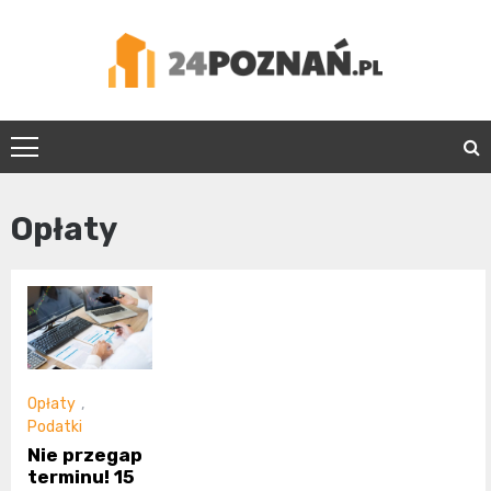
Skip
to
content
24Poznań.pl
Opłaty
Opłaty
,
Podatki
Nie przegap
terminu! 15