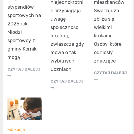
niejednokrotni
mieszkańców
stypendiów
e przyciągają
Swarzędza
sportowych na
uwagę
zbliża się
2026 rok.
społeczności
wielkimi
Młodzi
lokalnej,
krokami.
sportowcy z
zwłaszcza gdy
Osoby, które
gminy Kórnik
mowa o tak
odniosły
mogą
wybitnych
znaczące
uczniach
CZYTAJ DALEJJ
CZYTAJ DALEJJ
CZYTAJ DALEJJ
Edukacja
,