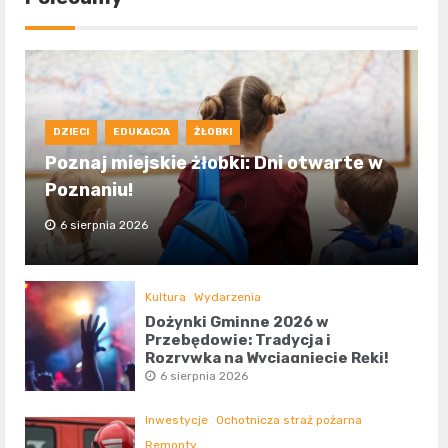
DZIECI
EDUKACJA
ŻŁOBKI
Poznaj miejskie żłobki: Dni otwarte w
Poznaniu!
6 sierpnia 2026
Kultura
Wydarzenia
Dożynki Gminne 2026 w
Przebędowie: Tradycja i
Rozrywka na Wyciągnięcie Ręki!
6 sierpnia 2026
Inwestycje
Ochotnicza straż pożarna
Remonty