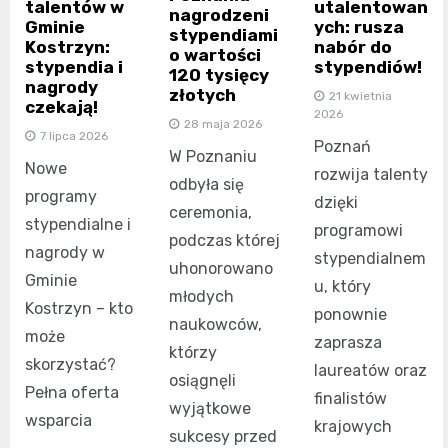
talentów w
utalentowan
nagrodzeni
Gminie
ych: rusza
stypendiami
Kostrzyn:
nabór do
o wartości
stypendia i
stypendiów!
120 tysięcy
nagrody
złotych
21 kwietnia
czekają!
2026
28 maja 2026
7 lipca 2026
Poznań
W Poznaniu
Nowe
rozwija talenty
odbyła się
programy
dzięki
ceremonia,
stypendialne i
programowi
podczas której
nagrody w
stypendialnem
uhonorowano
Gminie
u, który
młodych
Kostrzyn – kto
ponownie
naukowców,
może
zaprasza
którzy
skorzystać?
laureatów oraz
osiągnęli
Pełna oferta
finalistów
wyjątkowe
wsparcia
krajowych
sukcesy przed