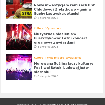
Nowe inwestycje w remizach OSP
Chludowo i Zielątkowo – gmina
Suchy Las zyska dotację!
6 sierpnia 2026
Kultura
Wydarzenia
Muzyczne uniesienia w
Puszczykowie: Letni koncert
organowy z gwiazdami
6 sierpnia 2026
Kultura
Pokaz folkloru
Wydarzenia
Murowana Goślina łączy kultury:
Festiwal Sztuki Ludowej już w
sierpniu!
6 sierpnia 2026