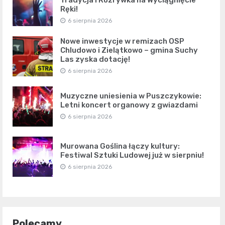
Tradycja i Rozrywka na Wyciągnięcie
Ręki!
6 sierpnia 2026
Nowe inwestycje w remizach OSP
Chludowo i Zielątkowo – gmina Suchy
Las zyska dotację!
6 sierpnia 2026
Muzyczne uniesienia w Puszczykowie:
Letni koncert organowy z gwiazdami
6 sierpnia 2026
Murowana Goślina łączy kultury:
Festiwal Sztuki Ludowej już w sierpniu!
6 sierpnia 2026
Polecamy