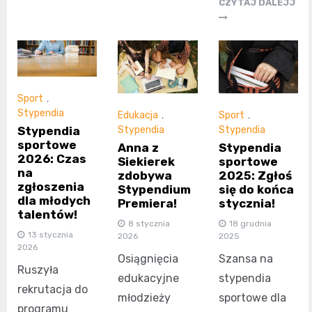
CZYTAJ DALEJJ
Sport
,
Stypendia
Edukacja
,
Sport
,
Stypendia
Stypendia
Stypendia
sportowe
Anna z
Stypendia
2026: Czas
Siekierek
sportowe
na
zdobywa
2025: Zgłoś
zgłoszenia
Stypendium
się do końca
dla młodych
Premiera!
stycznia!
talentów!
8 stycznia
18 grudnia
13 stycznia
2026
2025
2026
Osiągnięcia
Szansa na
Ruszyła
edukacyjne
stypendia
rekrutacja do
młodzieży
sportowe dla
programu