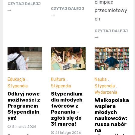
olimpiad
CZYTAJ DALEJJ
CZYTAJ DALEJJ
przedmiotowy
ch
CZYTAJ DALEJJ
Edukacja
,
Kultura
,
Nauka
,
Stypendia
Stypendia
Stypendia
,
Wydarzenia
Odkryj nowe
Stypendium
możliwości z
dla młodych
Wielkopolska
Programem
twórców z
wspiera
Stypendialn
Poznania –
młodych
ym!
zgłoś się do
naukowców:
31 marca!
rusza nabór
5 marca 2026
na
21 lutego 2026