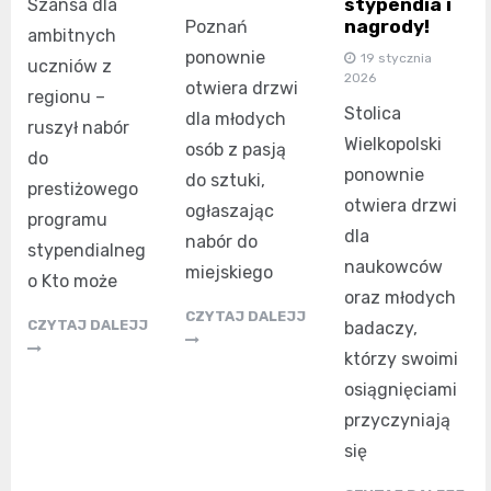
stypendia i
Szansa dla
nagrody!
Poznań
ambitnych
ponownie
19 stycznia
uczniów z
2026
otwiera drzwi
regionu –
Stolica
dla młodych
ruszył nabór
Wielkopolski
osób z pasją
do
ponownie
do sztuki,
prestiżowego
otwiera drzwi
ogłaszając
programu
dla
nabór do
stypendialneg
naukowców
miejskiego
o Kto może
oraz młodych
CZYTAJ DALEJJ
CZYTAJ DALEJJ
badaczy,
którzy swoimi
osiągnięciami
przyczyniają
się