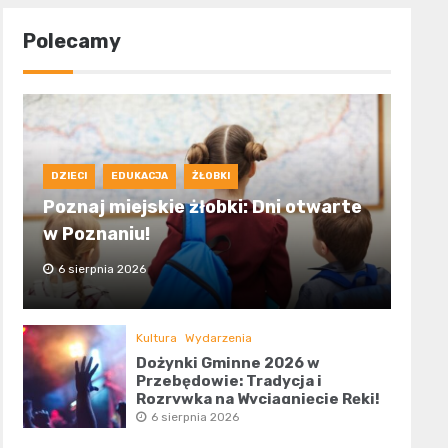
Polecamy
DZIECI
EDUKACJA
ŻŁOBKI
Poznaj miejskie żłobki: Dni otwarte
w Poznaniu!
6 sierpnia 2026
Kultura
Wydarzenia
Dożynki Gminne 2026 w
Przebędowie: Tradycja i
Rozrywka na Wyciągnięcie Ręki!
6 sierpnia 2026