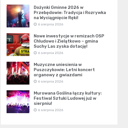
Dożynki Gminne 2026 w
Przebędowie: Tradycja i Rozrywka
na Wyciągnięcie Ręki!
6 sierpnia 2026
Nowe inwestycje w remizach OSP
Chludowo i Zielątkowo – gmina
Suchy Las zyska dotację!
6 sierpnia 2026
Muzyczne uniesienia w
Puszczykowie: Letni koncert
organowy z gwiazdami
6 sierpnia 2026
Murowana Goślina łączy kultury:
Festiwal Sztuki Ludowej już w
sierpniu!
6 sierpnia 2026