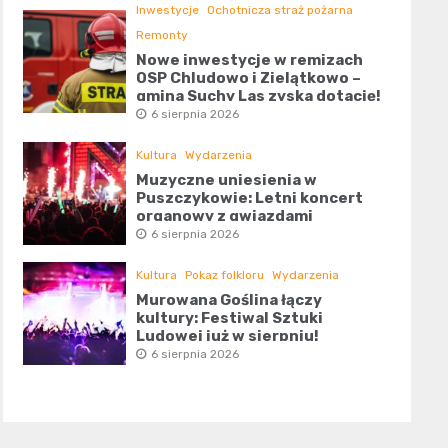
Inwestycje
Ochotnicza straż pożarna
Remonty
Nowe inwestycje w remizach
OSP Chludowo i Zielątkowo –
gmina Suchy Las zyska dotację!
6 sierpnia 2026
Kultura
Wydarzenia
Muzyczne uniesienia w
Puszczykowie: Letni koncert
organowy z gwiazdami
6 sierpnia 2026
Kultura
Pokaz folkloru
Wydarzenia
Murowana Goślina łączy
kultury: Festiwal Sztuki
Ludowej już w sierpniu!
6 sierpnia 2026