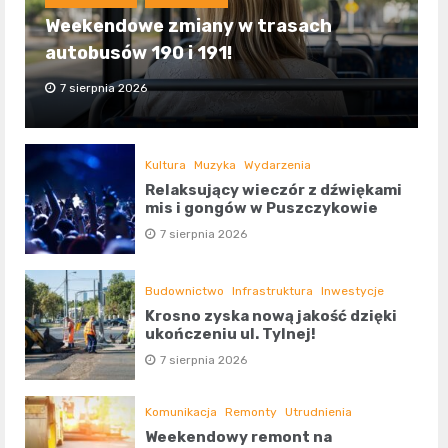
Weekendowe zmiany w trasach
autobusów 190 i 191!
7 sierpnia 2026
Kultura
Muzyka
Wydarzenia
Relaksujący wieczór z dźwiękami
mis i gongów w Puszczykowie
7 sierpnia 2026
Budownictwo
Infrastruktura
Inwestycje
Krosno zyska nową jakość dzięki
ukończeniu ul. Tylnej!
7 sierpnia 2026
Komunikacja
Remonty
Utrudnienia
Weekendowy remont na