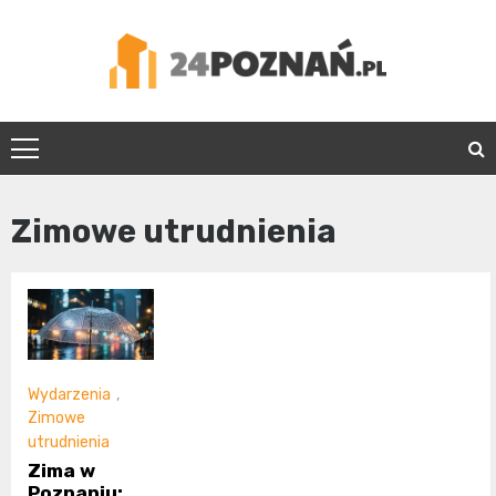
Skip
to
content
24Poznań.pl
Zimowe utrudnienia
Wydarzenia
,
Zimowe
utrudnienia
Zima w
Poznaniu: