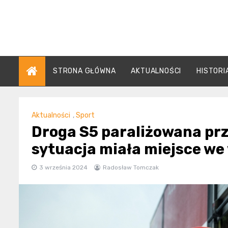
Skip
to
content
STRONA GŁÓWNA
AKTUALNOŚCI
HISTORI
Aktualności
,
Sport
Droga S5 paraliżowana pr
sytuacja miała miejsce w
3 września 2024
Radosław Tomczak