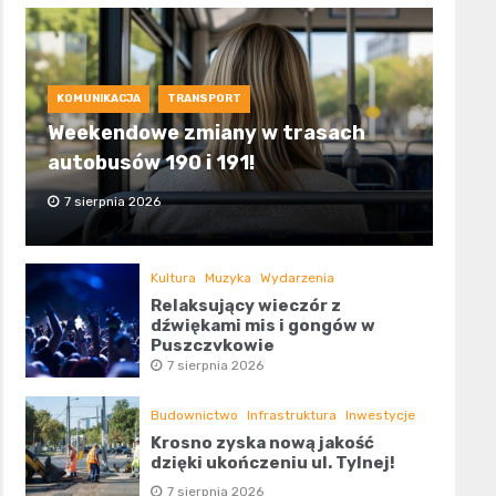
KOMUNIKACJA
TRANSPORT
Weekendowe zmiany w trasach
autobusów 190 i 191!
7 sierpnia 2026
Kultura
Muzyka
Wydarzenia
Relaksujący wieczór z
dźwiękami mis i gongów w
Puszczykowie
7 sierpnia 2026
Budownictwo
Infrastruktura
Inwestycje
Krosno zyska nową jakość
dzięki ukończeniu ul. Tylnej!
7 sierpnia 2026