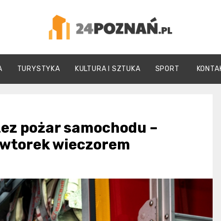
24Poznań.pl
A
TURYSTYKA
KULTURA I SZTUKA
SPORT
KONTA
zez pożar samochodu –
e wtorek wieczorem