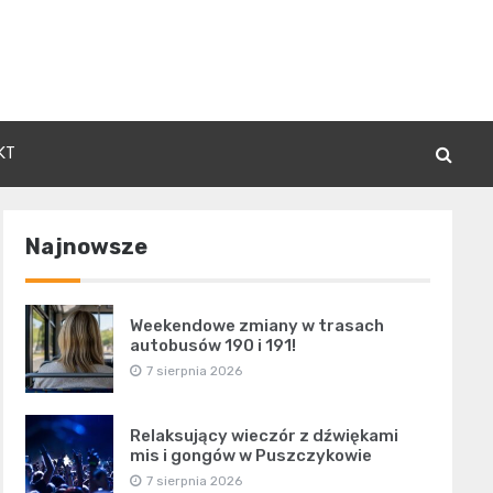
KT
Najnowsze
Weekendowe zmiany w trasach
autobusów 190 i 191!
7 sierpnia 2026
Relaksujący wieczór z dźwiękami
mis i gongów w Puszczykowie
7 sierpnia 2026