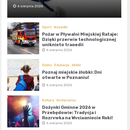
6 sierpnia 2026
Sport
Wypadki
Pożar w Pływalni Miejskiej Rataje:
Dzięki przerwie technologicznej
uniknięto tragedii
6 sierpnia 2026
Dzieci
Edukacja
żłobki
Poznaj miejskie żłobki: Dni
otwarte w Poznaniu!
6 sierpnia 2026
Kultura
Wydarzenia
Dożynki Gminne 2026 w
Przebędowie: Tradycja i
Rozrywka na Wyciągnięcie Ręki!
6 sierpnia 2026