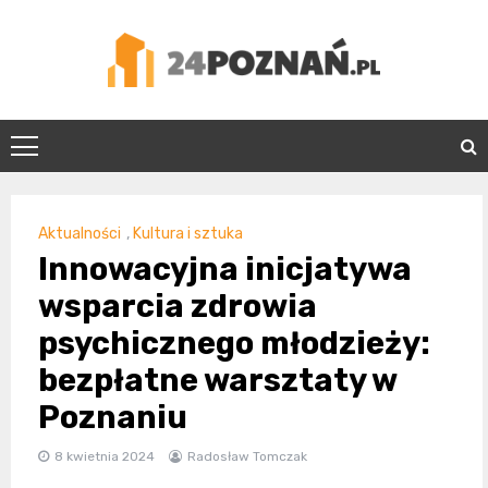
Skip
to
content
24Poznań.pl
Aktualności
,
Kultura i sztuka
Innowacyjna inicjatywa
wsparcia zdrowia
psychicznego młodzieży:
bezpłatne warsztaty w
Poznaniu
8 kwietnia 2024
Radosław Tomczak