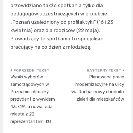
przewidziano także spotkania tylko dla
pedagogów uczestniczących w projekcie
„Poznań uzależniony od profilaktyki” (16 i 23
kwietnia) oraz dla rodziców (22 maja).
Prowadzący te spotkania to specjaliści
pracujący na co dzień z młodzieżą.
Nawigacja
Wyniki wyborów
Planowane prace
wpisu
samorządowych w
modernizacyjne na ulicy
Poznaniu: aktualny
św. Rocha: nowy chodnik i
prezydent z wynikiem
zieleń dla mieszkańców
43,74%, a nowa rada
miasta z 22
reprezentantami KO