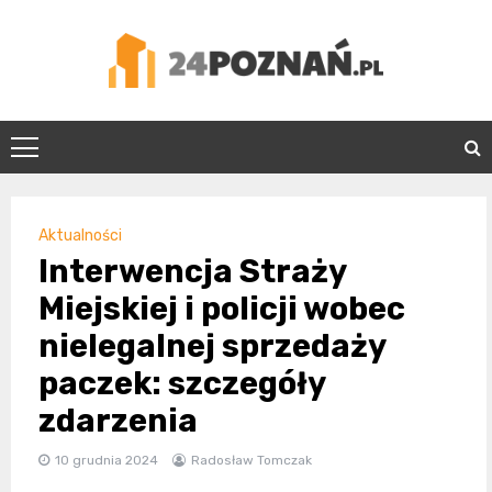
Skip
to
content
24Poznań.pl
Aktualności
Interwencja Straży
Miejskiej i policji wobec
nielegalnej sprzedaży
paczek: szczegóły
zdarzenia
10 grudnia 2024
Radosław Tomczak