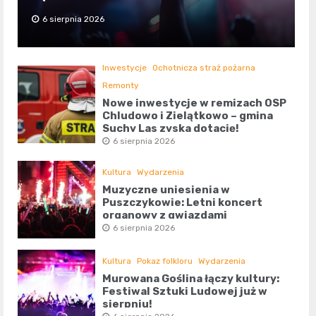
6 sierpnia 2026
Inwestycje
Ochotnicza straż pożarna
Remonty
Nowe inwestycje w remizach OSP
Chludowo i Zielątkowo – gmina
Suchy Las zyska dotację!
6 sierpnia 2026
Kultura
Wydarzenia
Muzyczne uniesienia w
Puszczykowie: Letni koncert
organowy z gwiazdami
6 sierpnia 2026
Kultura
Pokaz folkloru
Wydarzenia
Murowana Goślina łączy kultury:
Festiwal Sztuki Ludowej już w
sierpniu!