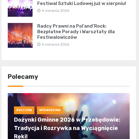
Festiwal Sztuki Ludowej już w sierpniu!
6 sierpnia 2026
Radcy Prawni na Pol’and’Rock:
Bezpłatne Porady i Warsztaty dla
Festiwalowiczów
6 sierpnia 2026
Polecamy
KULTURA
WYDARZENIA
Dożynki Gminne 2026 w Przebędowie:
Tradycja i Rozrywka na Wyciągnięcie
Ręki!