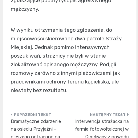
zgłaszające podały rysopis agresywnego
mężczyzny.
W wyniku otrzymania tego zgłoszenia, do
miejscowości skierowano dwa patrole Straży
Miejskiej. Jednak pomimo intensywnych
poszukiwań, strażnicy nie byli w stanie
zlokalizować opisanego mężczyzny. Podjęli
rozmowy zarówno z innymi plażowiczami jak i
pracownikami ochrony terenu kąpieliska, ale
niestety bez rezultatu.
Nawigacja
Dramatyczne zdarzenie
Interwencja strażacka na
wpisu
na osiedlu Przyjaźni –
farmie fotowoltaicznej w
pieszego potrącono na
Cerekwicy z powodu