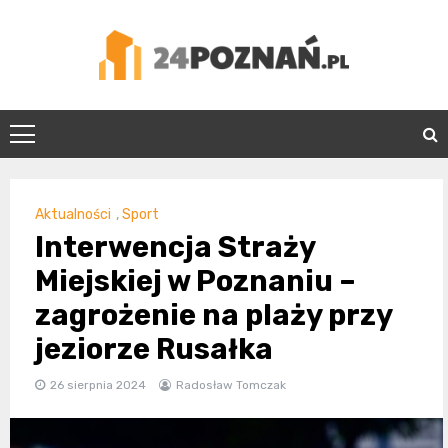
Skip
to
content
24Poznań.pl
Aktualności
,
Sport
Interwencja Straży
Miejskiej w Poznaniu –
zagrożenie na plaży przy
jeziorze Rusałka
26 sierpnia 2024
Radosław Tomczak