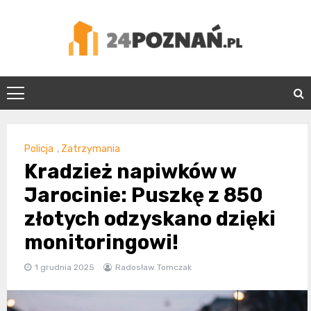
Skip
to
content
24Poznań.pl
Policja
,
Zatrzymania
Kradzież napiwków w
Jarocinie: Puszkę z 850
złotych odzyskano dzięki
monitoringowi!
1 grudnia 2025
Radosław Tomczak