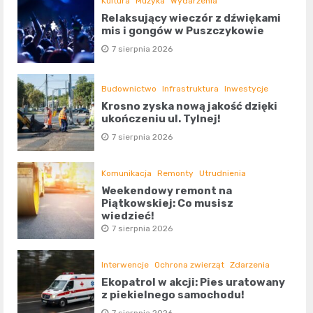
Kultura
Muzyka
Wydarzenia
Relaksujący wieczór z dźwiękami
mis i gongów w Puszczykowie
7 sierpnia 2026
Budownictwo
Infrastruktura
Inwestycje
Krosno zyska nową jakość dzięki
ukończeniu ul. Tylnej!
7 sierpnia 2026
Komunikacja
Remonty
Utrudnienia
Weekendowy remont na
Piątkowskiej: Co musisz
wiedzieć!
7 sierpnia 2026
Interwencje
Ochrona zwierząt
Zdarzenia
Ekopatrol w akcji: Pies uratowany
z piekielnego samochodu!
7 sierpnia 2026