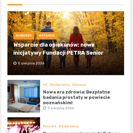
SENIORZY
WSPARCIE
Wsparcie dla opiekunów: nowe
inicjatywy Fundacji PETRA Senior
5 sierpnia 2026
H2
Wydarzenia
Zdrowie
Nowa era zdrowia: Bezpłatne
badania prostaty w powiecie
poznańskim!
5 sierpnia 2026
Koncert
Wydarzenia