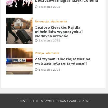
Deszczowa magia muzyki Cohena
5 sierpnia 2026
Rekreacja
Wydarzenia
Jezioro Kierskie: Raj dla
miłośników wypoczynku i
wodnych przygód
5 sierpnia 2026
Policja
Włamania
Zatrzymani złodzieje: Mosina
wstrząśnięta serią włamań!
5 sierpnia 2026
COPYRIGHT © - WSZYSTKIE PRAWA ZASTRZEŻONE