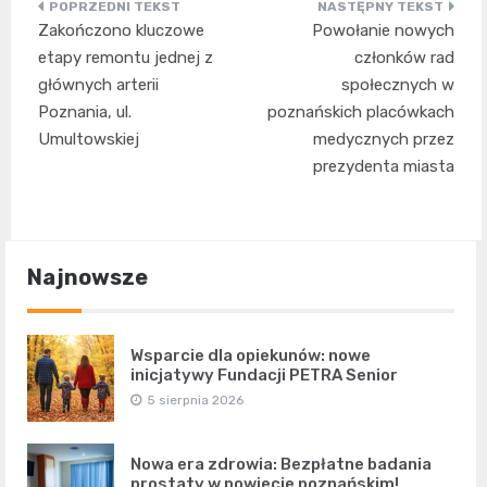
Nawigacja
Zakończono kluczowe
Powołanie nowych
wpisu
etapy remontu jednej z
członków rad
głównych arterii
społecznych w
Poznania, ul.
poznańskich placówkach
Umultowskiej
medycznych przez
prezydenta miasta
Najnowsze
Wsparcie dla opiekunów: nowe
inicjatywy Fundacji PETRA Senior
5 sierpnia 2026
Nowa era zdrowia: Bezpłatne badania
prostaty w powiecie poznańskim!