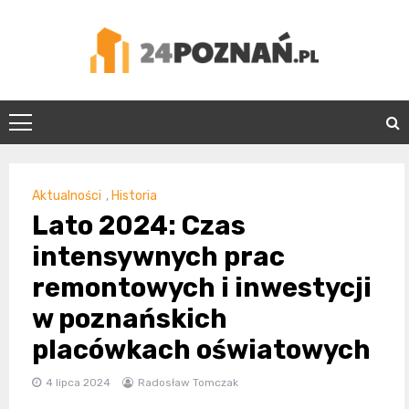
Skip
to
content
24Poznań.pl
Aktualności
,
Historia
Lato 2024: Czas
intensywnych prac
remontowych i inwestycji
w poznańskich
placówkach oświatowych
4 lipca 2024
Radosław Tomczak