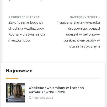
Nawigacja
Zakończenie budowy
Tragiczny skutek wypadku
wpisu
chodnika wzdłuż ulicy
drogowego: pojazd
Kocha – ułatwienie dla
uderzył w betonowy
mieszkańców
bunkier, dwie osoby w
stanie krytycznym
Najnowsze
Weekendowe zmiany w trasach
autobusów 190 i 191!
7 sierpnia 2026