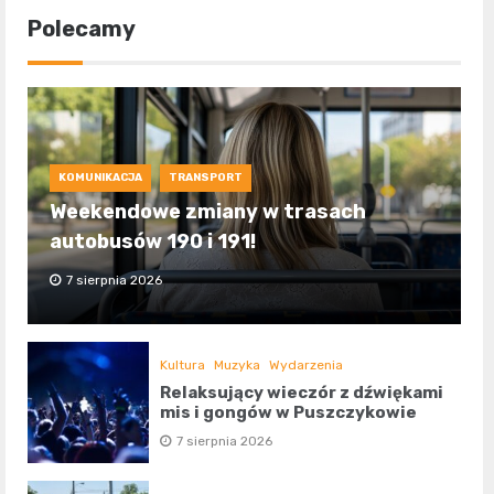
Polecamy
KOMUNIKACJA
TRANSPORT
Weekendowe zmiany w trasach
autobusów 190 i 191!
7 sierpnia 2026
Kultura
Muzyka
Wydarzenia
Relaksujący wieczór z dźwiękami
mis i gongów w Puszczykowie
7 sierpnia 2026