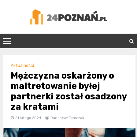
Skip
to
content
24Poznań.pl
Aktualności
Mężczyzna oskarżony o
maltretowanie byłej
partnerki został osadzony
za kratami
21 lutego 2024
Radosław Tomczak