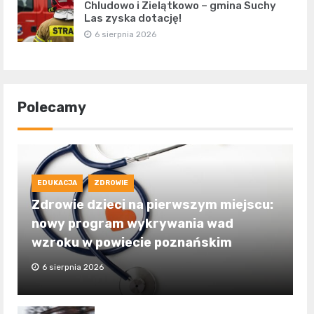
Chludowo i Zielątkowo – gmina Suchy
Las zyska dotację!
6 sierpnia 2026
Polecamy
EDUKACJA
ZDROWIE
Zdrowie dzieci na pierwszym miejscu:
nowy program wykrywania wad
wzroku w powiecie poznańskim
6 sierpnia 2026