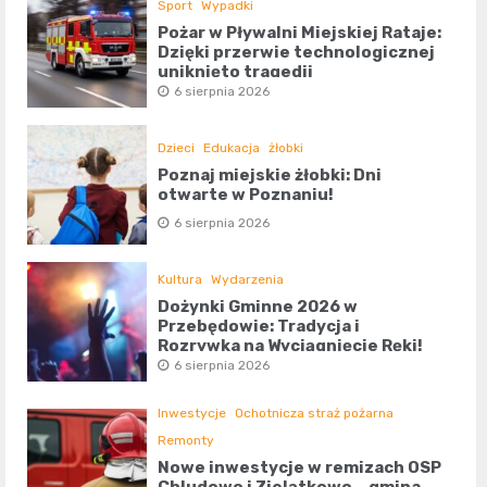
Sport
Wypadki
Pożar w Pływalni Miejskiej Rataje:
Dzięki przerwie technologicznej
uniknięto tragedii
6 sierpnia 2026
Dzieci
Edukacja
żłobki
Poznaj miejskie żłobki: Dni
otwarte w Poznaniu!
6 sierpnia 2026
Kultura
Wydarzenia
Dożynki Gminne 2026 w
Przebędowie: Tradycja i
Rozrywka na Wyciągnięcie Ręki!
6 sierpnia 2026
Inwestycje
Ochotnicza straż pożarna
Remonty
Nowe inwestycje w remizach OSP
Chludowo i Zielątkowo – gmina