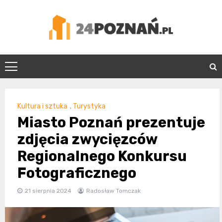
Skip
to
content
24Poznań.pl
Kultura i sztuka
,
Turystyka
Miasto Poznań prezentuje
zdjęcia zwycięzców
Regionalnego Konkursu
Fotograficznego
21 sierpnia 2024
Radosław Tomczak