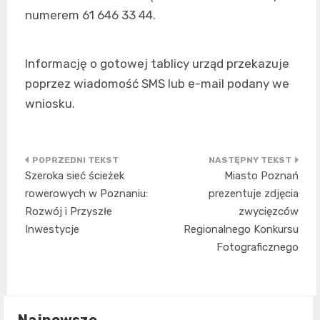
numerem 61 646 33 44.
Informację o gotowej tablicy urząd przekazuje
poprzez wiadomość SMS lub e-mail podany we
wniosku.
Nawigacja
Szeroka sieć ścieżek
Miasto Poznań
wpisu
rowerowych w Poznaniu:
prezentuje zdjęcia
Rozwój i Przyszłe
zwycięzców
Inwestycje
Regionalnego Konkursu
Fotograficznego