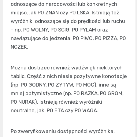
odnoszące do narodowości lub konkretnych
miejsc, jak P0 ZNAN czy P0 LSKA. Istnieją też
wyróżniki odnoszące się do prędkości lub ruchu
– np. P0 WOLNY, P0 SCIG, P0 PYLAM oraz
nawiązujące do jedzenia: P0 PIWO, P0 PIZZA, P0
NCZEK.
Można dostrzec również wydźwięk niektórych
tablic. Część z nich niesie pozytywne konotacje
(np. P0 GODNY, P0 ZYTYW, P0 MOC), inne są
mniej optymistyczne (np. P0 RAZKA, P0 GROM,
P0 NURAK). Istnieją również wyróżniki
neutralne, jak: P0 ETA czy P0 WAGA.
Po zweryfikowaniu dostępności wyróżnika,