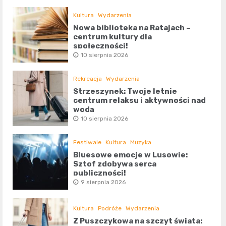
Kultura
Wydarzenia
Nowa biblioteka na Ratajach –
centrum kultury dla
społeczności!
10 sierpnia 2026
Rekreacja
Wydarzenia
Strzeszynek: Twoje letnie
centrum relaksu i aktywności nad
wodą
10 sierpnia 2026
Festiwale
Kultura
Muzyka
Bluesowe emocje w Lusowie:
Sztof zdobywa serca
publiczności!
9 sierpnia 2026
Kultura
Podróże
Wydarzenia
Z Puszczykowa na szczyt świata: